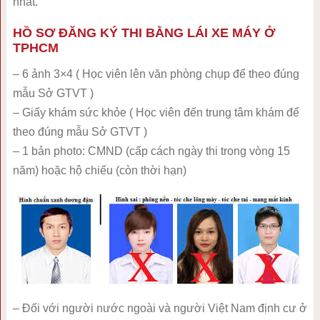
nhất.
HỒ SƠ ĐĂNG KÝ THI BẰNG LÁI XE MÁY Ở
TPHCM
– 6 ảnh 3×4 ( Học viên lên văn phòng chụp để theo đúng
mẫu Sở GTVT )
– Giấy khám sức khỏe ( Học viên đến trung tâm khám để
theo đúng mẫu Sở GTVT )
– 1 bản photo: CMND (cấp cách ngày thi trong vòng 15
năm) hoặc hộ chiếu (còn thời hạn)
– Đối với người nước ngoài và người Việt Nam định cư ở