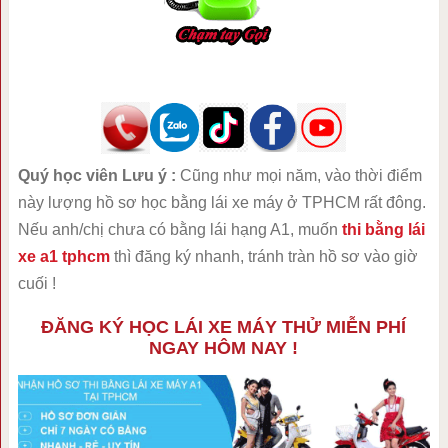
Quý học viên Lưu ý :
Cũng như mọi năm, vào thời điểm
này lượng hồ sơ học bằng lái xe máy ở TPHCM rất đông.
Nếu anh/chị chưa có bằng lái hạng A1, muốn
thi bằng lái
xe a1 tphcm
thì đăng ký nhanh, tránh tràn hồ sơ vào giờ
cuối !
ĐĂNG KÝ HỌC LÁI XE MÁY THỬ MIỄN PHÍ
NGAY HÔM NAY !