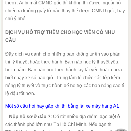
theo) . Ai bị mất CMND gốc thì không thi được, ngoài hộ
chiếu ra không giấy tờ nào thay thế được CMND gốc, hãy
chú ý nhé.
DỊCH VỤ HỖ TRỢ THÊM CHO HỌC VIÊN CÓ NHU
CẦU
Đây dịch vụ dành cho những bạn không tự tin vào phần
thi lý thuyết hoặc thực hành, Bạn nào học lý thuyết yếu,
học chậm, Bạn nào học thực hành tay lái yếu hoặc chưa
biết chạy xe số bao giờ. Trung tâm tổ chức các lớp kèm
riêng lý thuyết và thực hành để hỗ trợ các bạn nâng cao tỉ
lệ đậu tốt hơn.
Một số câu hỏi hay gặp khi thi bằng lái xe máy hạng A1
–
Nộp hồ sơ ở đâu ?
: Có rất nhiều địa điểm, đặc biệt ở
các thành phố lớn như Tp Hồ Chí Minh. Nếu bạn thi