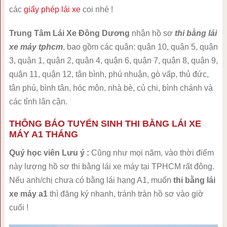
các
giấy phép lái xe
coi nhé !
Trung Tâm Lái Xe Đông Dương
nhận hồ sơ
thi bằng lái
xe máy tphcm
, bao gồm các quận: quận 10, quận 5, quận
3, quận 1, quận 2, quận 4, quận 6, quận 7, quận 8, quận 9,
quận 11, quận 12, tân bình, phú nhuận, gò vấp, thủ đức,
tân phú, bình tân, hóc môn, nhà bè, củ chi, bình chánh và
các tỉnh lân cận.
THÔNG BÁO TUYỂN SINH THI BẰNG LÁI XE
MÁY A1 THÁNG
Quý học viên Lưu ý :
Cũng như mọi năm, vào thời điểm
này lượng hồ sơ thi bằng lái xe máy tại TPHCM rất đông.
Nếu anh/chị chưa có bằng lái hạng A1, muốn
thi bằng lái
xe máy a1
thì đăng ký nhanh, tránh tràn hồ sơ vào giờ
cuối !