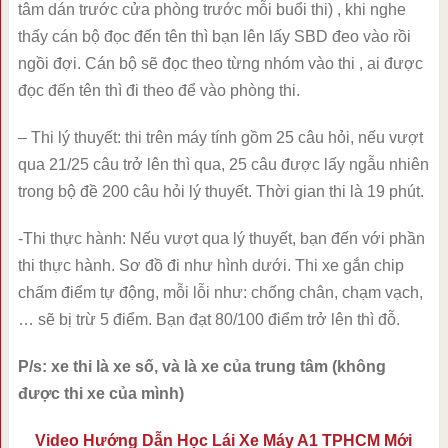
tâm dán trước cửa phòng trước mỗi buổi thi) , khi nghe
thấy cán bộ đọc đến tên thì bạn lên lấy SBD đeo vào rồi
ngồi đợi. Cán bộ sẽ đọc theo từng nhóm vào thi , ai được
đọc đến tên thì đi theo để vào phòng thi.
– Thi lý thuyết: thi trên máy tính gồm 25 câu hỏi, nếu vượt
qua 21/25 câu trở lên thì qua, 25 câu được lấy ngẫu nhiên
trong bộ đề 200 câu hỏi lý thuyết. Thời gian thi là 19 phút.
-Thi thực hành: Nếu vượt qua lý thuyết, bạn đến với phần
thi thực hành. Sơ đồ đi như hình dưới. Thi xe gắn chip
chấm điểm tự động, mỗi lỗi như: chống chân, chạm vạch,
… sẽ bị trừ 5 điểm. Bạn đạt 80/100 điểm trở lên thì đỗ.
P/s: xe thi là xe số, và là xe của trung tâm (không
được thi xe của mình)
Video Hướng Dẫn Học Lái Xe Máy A1 TPHCM Mới