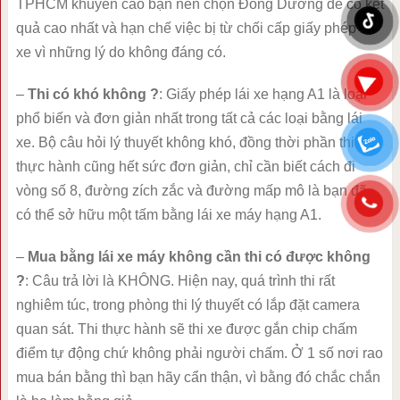
TPHCM khuyến cáo bạn nên chọn Đông Dương để có kết
quả cao nhất và hạn chế việc bị từ chối cấp giấy phép lái
xe vì những lý do không đáng có.
–
Thi có khó không ?
: Giấy phép lái xe hạng A1 là loại
phổ biến và đơn giản nhất trong tất cả các loại bằng lái
xe. Bộ câu hỏi lý thuyết không khó, đồng thời phần thi
thực hành cũng hết sức đơn giản, chỉ cần biết cách đi
vòng số 8, đường zích zắc và đường mấp mô là bạn đã
có thể sở hữu một tấm bằng lái xe máy hạng A1.
–
Mua bằng lái xe máy không cần thi có được không
?
: Câu trả lời là KHÔNG. Hiện nay, quá trình thi rất
nghiêm túc, trong phòng thi lý thuyết có lắp đặt camera
quan sát. Thi thực hành sẽ thi xe được gắn chip chấm
điểm tự động chứ không phải người chấm. Ở 1 số nơi rao
mua bán bằng thì bạn hãy cẩn thận, vì bằng đó chắc chắn