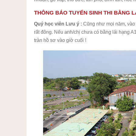
THÔNG BÁO TUYỂN SINH THI BẰNG L
Quý học viên Lưu ý :
Cũng như mọi năm, vào t
rất đông. Nếu anh/chị chưa có bằng lái hạng 
tràn hồ sơ vào giờ cuối !