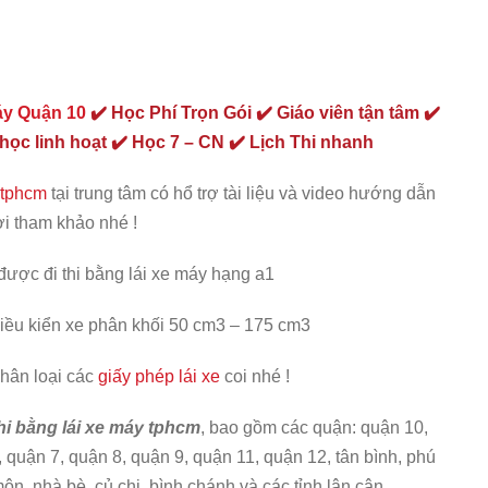
áy Quận 10
✔️ Học Phí Trọn Gói ✔️ Giáo viên tận tâm ✔️
 học linh hoạt ✔️ Học 7 – CN ✔️ Lịch Thi nhanh
 tphcm
tại trung tâm có hổ trợ tài liệu và video hướng dẫn
ời tham khảo nhé !
 được đi thi bằng lái xe máy hạng a1
iều kiển xe phân khối 50 cm3 – 175 cm3
phân loại các
giấy phép lái xe
coi nhé !
hi bằng lái xe máy tphcm
, bao gồm các quận: quận 10,
 quận 7, quận 8, quận 9, quận 11, quận 12, tân bình, phú
ôn, nhà bè, củ chi, bình chánh và các tỉnh lân cận.