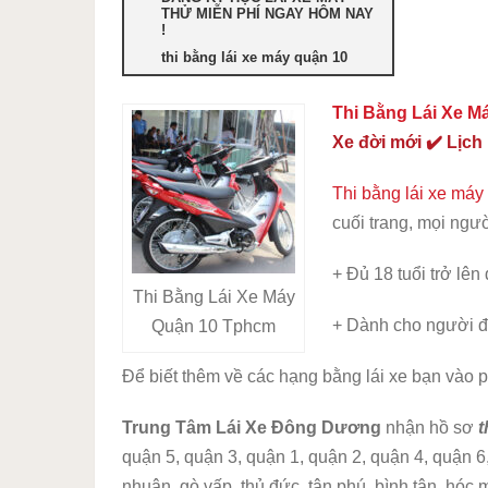
THỬ MIỄN PHÍ NGAY HÔM NAY
!
thi bằng lái xe máy quận 10
Thi Bằng Lái Xe M
Xe đời mới ✔️ Lịch
Thi bằng lái xe máy
cuối trang, mọi ngư
+ Đủ 18 tuổi trở lên
Thi Bằng Lái Xe Máy
+ Dành cho người đ
Quận 10 Tphcm
Để biết thêm về các hạng bằng lái xe bạn vào 
Trung Tâm Lái Xe Đông Dương
nhận hồ sơ
t
quận 5, quận 3, quận 1, quận 2, quận 4, quận 6,
nhuận, gò vấp, thủ đức, tân phú, bình tân, hóc m