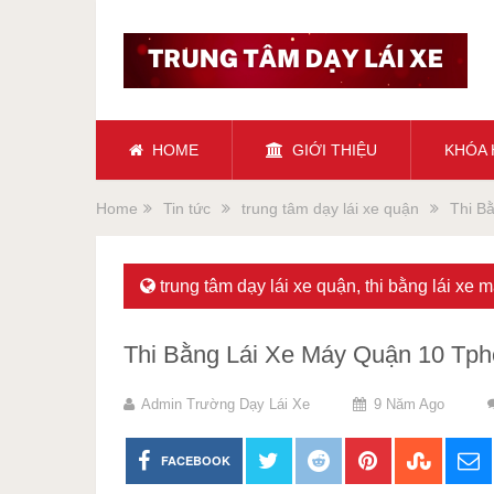
HOME
GIỚI THIỆU
KHÓA
Home
Tin tức
trung tâm dạy lái xe quận
Thi B
trung tâm dạy lái xe quận
,
thi bằng lái xe 
Thi Bằng Lái Xe Máy Quận 10 Tp
Admin Trường Dạy Lái Xe
9 Năm Ago
FACEBOOK