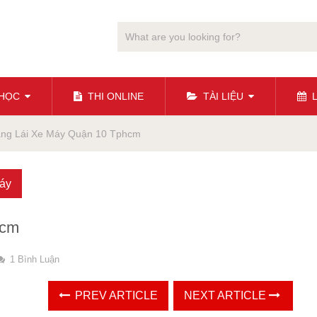
 HỌC
THI ONLINE
TÀI LIỆU
L
ằng Lái Xe Máy Quận 10 Tphcm
máy
hcm
1 Bình Luận
PREV ARTICLE
NEXT ARTICLE