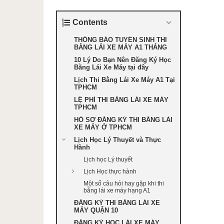
Contents
THÔNG BÁO TUYỂN SINH THI
BẰNG LÁI XE MÁY A1 THÁNG
10 Lý Do Bạn Nên Đăng Ký Học
Bằng Lái Xe Máy tại đây
Lịch Thi Bằng Lái Xe Máy A1 Tại
TPHCM
LỆ PHÍ THI BẰNG LÁI XE MÁY
TPHCM
HỒ SƠ ĐĂNG KÝ THI BẰNG LÁI
XE MÁY Ở TPHCM
Lịch Học Lý Thuyết và Thực
Hành
Lịch học Lý thuyết
Lịch Học thực hành
Một số câu hỏi hay gặp khi thi
bằng lái xe máy hạng A1
ĐĂNG KÝ THI BẰNG LÁI XE
MÁY QUẬN 10
ĐĂNG KÝ HỌC LÁI XE MÁY