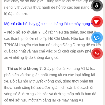
biết chạy xe số bao giờ. Trung tâm tổ chức các lớp kèm
riêng lý thuyết và thực hành để hỗ trợ các bạn nâng cao tỉ
lệ đậu tốt hơn.
Một số câu hỏi hay gặp khi thi bằng lái xe máy hạng A1
–
Nộp hồ sơ ở đâu ?
: Có rất nhiều địa điểm, đặc biệt ở
các thành phố lớn như Tp Hồ Chí Minh. Nếu bạn thi
TPHCM khuyến cáo bạn nên chọn Đông Dương để có kết
quả cao nhất và hạn chế việc bị từ chối cấp giấy phép lái
xe vì những lý do không đáng có.
–
Thi có khó không ?
: Giấy phép lái xe hạng A1 là loại
phổ biến và đơn giản nhất trong tất cả các loại bằng lái
xe. Bộ câu hỏi lý thuyết không khó, đồng thời phần thi
thực hành cũng hết sức đơn giản, chỉ cần biết cách đi
vòng số 8, đường zích zắc và đường mấp mô là bạn đã
có thể sở hữu một tấm bằng lái xe máy hạng A1.