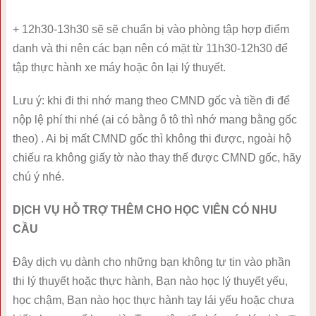
+ 12h30-13h30 sẽ sẽ chuẩn bị vào phòng tập hợp điểm
danh và thi nên các bạn nên có mặt từ 11h30-12h30 để
tập thực hành xe máy hoặc ôn lại lý thuyết.
Lưu ý: khi đi thi nhớ mang theo CMND gốc và tiền đi để
nộp lệ phí thi nhé (ai có bằng ô tô thì nhớ mang bằng gốc
theo) . Ai bị mất CMND gốc thì không thi được, ngoài hộ
chiếu ra không giấy tờ nào thay thế được CMND gốc, hãy
chú ý nhé.
DỊCH VỤ HỖ TRỢ THÊM CHO HỌC VIÊN CÓ NHU
CẦU
Đây dịch vụ dành cho những bạn không tự tin vào phần
thi lý thuyết hoặc thực hành, Bạn nào học lý thuyết yếu,
học chậm, Bạn nào học thực hành tay lái yếu hoặc chưa