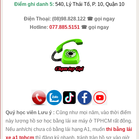
Điểm ghi danh 5:
540, Lý Thái Tổ, P. 10, Quận 10
Điện Thoại: (08)98.828.122 ☎ gọi ngay
Hotline:
077.885.5151
☎ gọi ngay
Quý học viên Lưu ý :
Cũng như mọi năm, vào thời điểm
này lượng hồ sơ học bằng lái xe máy ở TPHCM rất đông.
Nếu anh/chị chưa có bằng lái hạng A1, muốn
thi bằng lái
xe a1 tphcm
thì đăng ký nhanh, tránh tràn hồ sơ vào giờ