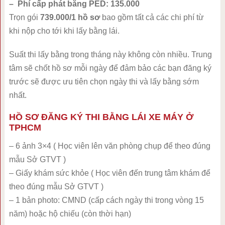
– Phí cấp phát bằng PED: 135.000
Trọn gói
739.000/1 hồ sơ
bao gồm tất cả các chi phí từ
khi nộp cho tới khi lấy bằng lái.
Suất thi lấy bằng trong tháng này không còn nhiều. Trung
tâm sẽ chốt hồ sơ mỗi ngày để đảm bảo các bạn đăng ký
trước sẽ được ưu tiên chọn ngày thi và lấy bằng sớm
nhất.
HỒ SƠ ĐĂNG KÝ THI BẰNG LÁI XE MÁY Ở
TPHCM
– 6 ảnh 3×4 ( Học viên lên văn phòng chụp để theo đúng
mẫu Sở GTVT )
– Giấy khám sức khỏe ( Học viên đến trung tâm khám để
theo đúng mẫu Sở GTVT )
– 1 bản photo: CMND (cấp cách ngày thi trong vòng 15
năm) hoặc hộ chiếu (còn thời hạn)