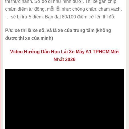
thi thực hành. Sơ đồ đi như hình dưới. Thi xe gắn chip
chấm điểm tự động, mỗi lỗi như: chống chân, chạm vạch,
… sẽ bị trừ 5 điểm. Bạn đạt 80/100 điểm trở lên thì đỗ.
P/s: xe thi là xe số, và là xe của trung tâm (không
được thi xe của mình)
Video Hướng Dẫn Học Lái Xe Máy A1 TPHCM Mới
Nhất 2026