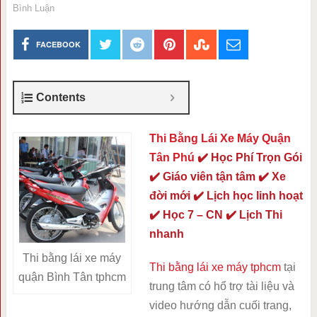
Bình Luận
FACEBOOK
Contents
Thi Bằng Lái Xe Máy Quận
Tân Phú
✔️ Học Phí Trọn Gói
✔️ Giáo viên tận tâm ✔️ Xe
đời mới ✔️ Lịch học linh hoạt
✔️ Học 7 – CN ✔️ Lịch Thi
nhanh
Thi bằng lái xe máy
Thi bằng lái xe máy tphcm
tại
quận Bình Tân tphcm
trung tâm có hổ trợ tài liệu và
video hướng dẫn cuối trang,