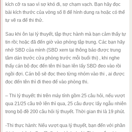
kích cỡ ra sao vì sợ khó đi, sợ chạm vạch. Bạn hãy đọc
bài kích thước của vòng số 8 để hình dung ra hoặc có thể
tự vẽ ra để thi thử.
Sau khi ôn lại lý thuyết, tập thực hành mà bạn cảm thấy tự
tin rồi; hoặc đã đến giờ vào phòng tập trung. Các bạn hãy
nhớ SBD của mình (SBD xem tại thông báo được trung
tâm dán trước cửa phòng trước mỗi buổi thi) , khi nghe
thấy cán bộ đọc đến tên thì bạn lên lấy SBD đeo vào rồi
ngồi đợi. Cán bộ sẽ đọc theo từng nhóm vào thi , ai được
đọc đến tên thì đi theo để vào phòng thi.
– Thi lý thuyết: thi trên máy tính gồm 25 câu hỏi, nếu vượt
qua 21/25 câu trở lên thì qua, 25 câu được lấy ngẫu nhiên
trong bộ đề 200 câu hỏi lý thuyết. Thời gian thi là 19 phút.
-Thi thực hành: Nếu vượt qua lý thuyết, bạn đến với phần