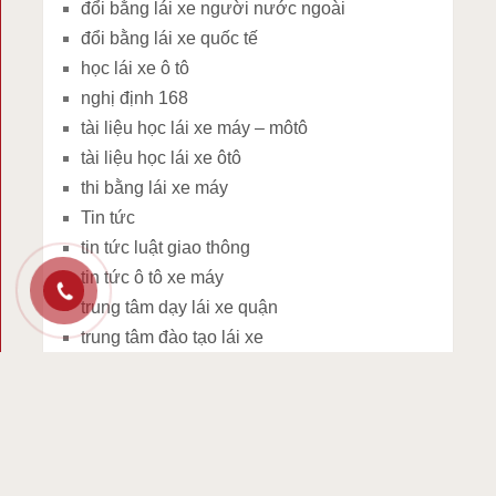
đổi bằng lái xe người nước ngoài
đổi bằng lái xe quốc tế
học lái xe ô tô
nghị định 168
tài liệu học lái xe máy – môtô
tài liệu học lái xe ôtô
thi bằng lái xe máy
Tin tức
tin tức luật giao thông
tin tức ô tô xe máy
trung tâm dạy lái xe quận
trung tâm đào tạo lái xe
văn bản pháp luật
BÀI VIẾT MỚI NHẤT
Lái xe quá tốc độ: Mất bao nhiêu điểm trên