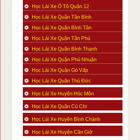
Học Lái Xe Ô Tô Quận 12
Học Lái Xe Quận Tân Bình
Học Lái Xe Quận Bình Tân
Học Lái Xe Quận Tân Phú
Học Lái Xe Quận Bình Thạnh
Học Lái Xe Quận Phú Nhuận
Học Lái Xe Quận Gò Vấp
Học Lái Xe Quận Thủ Đức
Học Lái Xe Huyện Hóc Môn
Học Lái Xe Quận Củ Chi
Học Lái Xe Huyện Bình Chánh
Học Lái Xe Huyện Cần Giờ