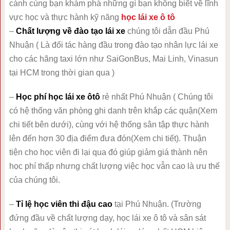
cánh cùng bạn khám phá những gì bạn không biết về lĩnh
vực học và thực hành kỹ năng
học lái xe ô tô
–
Chất lượng về đào tạo lái xe
chúng tôi dẫn đầu Phú
Nhuận ( Là đối tác hàng đầu trong đào tạo nhân lực lái xe
cho các hãng taxi lớn như SaiGonBus, Mai Linh, Vinasun
tại HCM trong thời gian qua )
–
Học phí học lái xe ôtô
rẻ nhất Phú Nhuận ( Chúng tôi
có hệ thống văn phòng ghi danh trên khắp các quận(Xem
chi tiết bên dưới), cùng với hệ thống sân tập thực hành
lên đến hơn 30 địa điểm đưa đón(Xem chi tiết). Thuận
tiện cho học viên đi lại qua đó giúp giảm giá thành nên
học phí thấp nhưng chất lượng việc học vẫn cao là ưu thế
của chúng tôi.
–
Tỉ lệ học viên thi đậu cao
tại Phú Nhuận. (Trường
đứng đầu về chất lượng dạy, học lái xe ô tô và sân sát