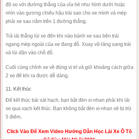
độ so với đường thẳng của vỉa hè như hình dưới hoặc
nhìn vào gương chiếu hậu trái sao cho xe mình và mép
phải xe sau nằm trên 1 đường thẳng.
Trả lái thẳng lùi xe đến khi nào bánh xe sau bên trái
ngang mép ngoài của xe đang đỗ. Xoay vô-lăng sang trái
và lùi dần vào chỗ đỗ.
Cuối cùng chỉnh xe về đúng vị trí và giữ khoảng cách giữa
2 xe để khi ra được dễ dàng.
11. Kết thúc
Để kết thúc bài sát hạch, bạn bật đèn xi-nhan phải khi lái
xe qua vạch kết thúc. Bạn không bật đèn xi-nhan sẽ bị trừ
5 điểm.
Click Vào Để Xem Video Hướng Dẫn Học Lái Xe Ô Tô