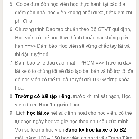
Có xe đưa đón học viên học thực hành tại các địa
điểm gần nhà, học viên không phải đi xa, tiết kiệm chi
phí đi lại.
Chương trình Đào tạo chuẩn theo Bộ GTVT qui định,
Học viên có thể học thực hành thoải mái không giới
hạn ==>> Đảm bảo Học viên sẽ vững chắc tay lái và
thi đậu tuyệt đối.
Đảm bảo tỷ lệ đậu cao nhất TPHCM =>> Trường dạy
lái xe ô tô chúng tôi sẽ đào tạo bài bản và hỗ trợ tối đa
để học viên có thể thi đậu tuyệt đối 100%/ từng khóa
học.
Trường
có bãi tập riêng,
trước khi thi sát hạch, Học
viên được
Học 1 người 1 xe.
Lịch
học lái xe
hết sức linh hoạt cho học viên, có thể
tự chọn ngày học và giờ học theo nhu cầu của mình.
Với số lượng học viên
đăng ký học lái xe ô tô B2
mỗi tháng 100 – 150 học viên chính vì vậy Trung Tâm