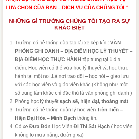
LỰA CHỌN CỦA BẠN – DỊCH VỤ CỦA CHÚNG TÔI “
NHỮNG GÌ TRƯỜNG CHÚNG TÔI TẠO RA SỰ
KHÁC BIỆT
Trường có hệ thống đào tạo lái xe kép kín :
VĂN
PHÒNG GHI DANH – ĐỊA ĐIỂM HỌC LÝ THUYẾT –
ĐỊA ĐIỂM HỌC THỰC HÀNH
tập trung tại
1
địa
điểm. Học viên có thể vừa học lý thuyết và học thực
hành tại một nơi.Là nơi trao dồi – học hỏi – giao lưu
với các học viên và giáo viên khác.(Không như một
số trung tâm khác chỉ đặc thù là văn phòng ghi danh )
Phòng học lý thuyết
sạch sẽ, hiện đại, thoáng mát
Trường có hệ thống quản lý học viên
Tiên Tiến –
Hiện Đại Hóa – Minh Bạch
thông tin.
Có xe
Đưa Đón
Học Viên
Đi Thi Sát Hạch
( học viên
không lo mưa nắng, đường xa)