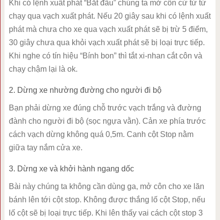
Khi có lệnh xuất phát “Bắt đầu” chúng ta mở côn cứ từ từ
chạy qua vạch xuất phát. Nếu 20 giây sau khi có lệnh xuất
phát mà chưa cho xe qua vạch xuất phát sẽ bị trừ 5 điểm,
30 giây chưa qua khỏi vạch xuất phát sẽ bị loại trực tiếp.
Khi nghe có tín hiệu “Bính bon” thì tắt xi-nhan cắt côn và
chạy chậm lại là ok.
2. Dừng xe nhường đường cho người đi bộ
Bạn phải dừng xe đúng chỗ trước vạch trắng và đường
đành cho người đi bộ (sọc ngựa vằn). Cản xe phía trước
cách vạch dừng không quá 0,5m. Canh cột Stop nằm
giữa tay nắm cửa xe.
3. Dừng xe và khởi hành ngang dốc
Bài này chúng ta không cần dùng ga, mở côn cho xe lăn
bánh lên tới cột stop. Không được thắng lố cột Stop, nếu
lố cột sẽ bị loại trực tiếp. Khi lên thấy vai cách cột stop 3