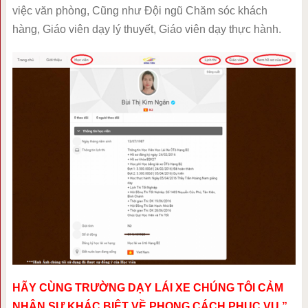
việc văn phòng, Cũng như Đội ngũ Chăm sóc khách
hàng, Giáo viên dạy lý thuyết, Giáo viên dạy thực hành.
HÃY CÙNG TRƯỜNG DẠY LÁI XE CHÚNG TÔI CẢM
NHẬN SỰ KHÁC BIỆT VỀ PHONG CÁCH PHỤC VỤ ”