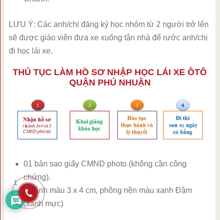
LƯU Ý: Các anh/chị đăng ký học nhóm từ 2 người trở lên
sẽ được giáo viên đưa xe xuống tận nhà để rước anh/chị
đi học lái xe.
THỦ TỤC LÀM HỒ SƠ NHẬP HỌC LÁI XE ÔTÔ
QUẬN PHÚ NHUẬN
01 bản sao giấy CMND photo (không cần công
chứng).
1
10 ảnh màu 3 x 4 cm, phông nền màu xanh Đậm
(xanh mực)