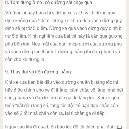
8. Tạm dừng ở nơi có đường sắt chạy qua
Với bài thi này bạn chí ý dừng xe cách vạch dừng quy
định không quá 50cm. Dừng xe chưa đến vạch dừng quy
định sẽ bị trừ 5 điểm. Dừng xe quá vạch dừng quy định bị
trừ 5 điểm. Kinh nghiệm của bài thi này là căn qua gương
phụ bên trái. Nếu mắt của bạn, mép dưới của gương phụ
và vạch dừng tạo thành 1 đường thẳng thì đạp phanh và
côn cho xe dừng lại.
9. Thay đổi số trên đường thẳng
Khi xe của bạn bắt đầu vào đường chuẩn bị tăng tốc thì
hãy điều chỉnh cho xe đi thẳng, cầm chắc vô lăng, nhả hết
côn, phanh và đạp từ từ chân ga để tăng tốc. Khi xe qua
biển “bắt đầu tăng số, tăng tốc độ” thì bạn đạp chân côn
vào số 2 rồi nhả chân côn ra, lại tì chân ga đi tiếp.
Ngay sau khi đi qua biển báo tốc độ tối thiểu phải đạt trên