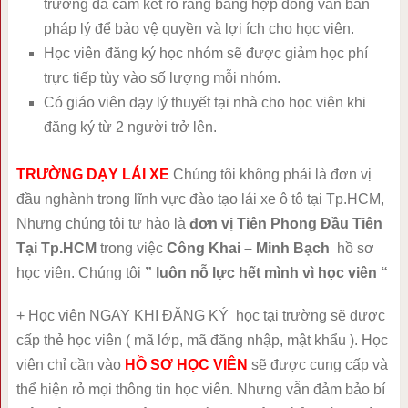
trường đã cam kết rõ ràng bằng hợp đồng văn bản
pháp lý để bảo vệ quyền và lợi ích cho học viên.
Học viên đăng ký học nhóm sẽ được giảm học phí
trực tiếp tùy vào số lượng mỗi nhóm.
Có giáo viên dạy lý thuyết tại nhà cho học viên khi
đăng ký từ 2 người trở lên.
TRƯỜNG DẠY LÁI XE
Chúng tôi không phải là đơn vị
đầu nghành trong lĩnh vực đào tạo lái xe ô tô tại Tp.HCM,
Nhưng chúng tôi tự hào là
đơn vị Tiên Phong Đầu Tiên
Tại Tp.HCM
trong việc
Công Khai – Minh Bạch
hồ sơ
học viên. Chúng tôi
” luôn nỗ lực hết mình vì học viên “
+ Học viên NGAY KHI ĐĂNG KÝ học tại trường sẽ được
cấp thẻ học viên ( mã lớp, mã đăng nhập, mật khẩu ). Học
viên chỉ cần vào
HỒ SƠ HỌC VIÊN
sẽ được cung cấp và
thể hiện rỏ mọi thông tin học viên. Nhưng vẫn đảm bảo bí