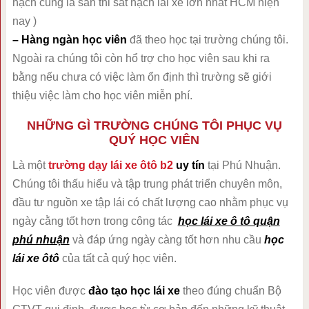
hạch cũng là sân thi sát hạch lái xe lớn nhất HCM hiện
nay )
– Hàng ngàn học viên
đã theo học tại trường chúng tôi.
Ngoài ra chúng tôi còn hổ trợ cho học viên sau khi ra
bằng nếu chưa có việc làm ổn định thì trường sẽ giới
thiệu việc làm cho học viên miễn phí.
NHỮNG GÌ TRƯỜNG CHÚNG TÔI PHỤC VỤ
QUÝ HỌC VIÊN
Là một
trường dạy lái xe ôtô b2
uy tín
tại Phú Nhuận.
Chúng tôi thấu hiểu và tập trung phát triển chuyên môn,
đầu tư nguồn xe tập lái có chất lượng cao nhằm phục vụ
ngày cằng tốt hơn trong công tác
học lái xe ô tô quận
phú nhuận
và đáp ứng ngày càng tốt hơn nhu cầu
học
lái xe ôtô
của tất cả quý học viên.
Học viên được
đào tạo học lái xe
theo đúng chuẩn Bộ