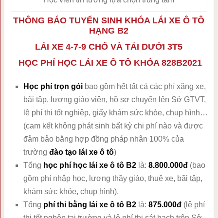
THÔNG BÁO TUYỂN SINH KHÓA LÁI XE Ô TÔ
HẠNG B2
LÁI XE 4-7-9 CHỔ VÀ TẢI DƯỚI 3T5
HỌC PHÍ HỌC LÁI XE Ô TÔ KHÓA 828B2021
Học phí trọn gói
bao gồm hết tất cả các phí xăng xe,
bãi tập, lương giáo viên, hồ sơ chuyển lên Sở GTVT,
lệ phí thi tốt nghiệp, giấy khám sức khỏe, chụp hình…
(cam kết không phát sinh bất kỳ chi phí nào và được
đảm bảo bằng hợp đồng pháp nhân 100% của
trường
đào tạo lái xe ô tô
)
Tổng
học phí học lái xe ô tô B2
là:
8.800.000đ
(bao
gồm phí nhập học, lương thầy giáo, thuê xe, bãi tập,
khám sức khỏe, chụp hình).
Tổng
phí thi bằng lái xe ô tô B2
là:
875.000đ
(lệ phí
thi tốt nghệp tại trường và lệ phí thi sát hạch trên Sở