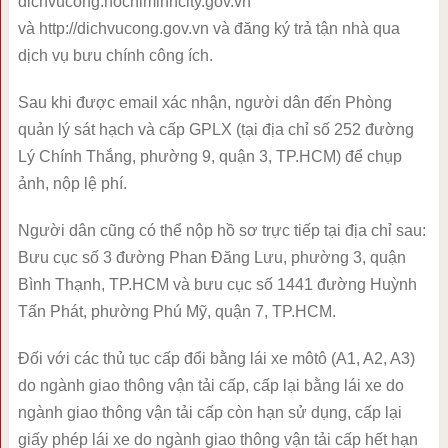
dichvucong.hochiminhcity.gov.vn
và http://dichvucong.gov.vn và đăng ký trả tận nhà qua
dịch vụ bưu chính công ích.
Sau khi được email xác nhận, người dân đến Phòng
quản lý sát hạch và cấp GPLX (tại địa chỉ số 252 đường
Lý Chính Thắng, phường 9, quận 3, TP.HCM) để chụp
ảnh, nộp lệ phí.
Người dân cũng có thể nộp hồ sơ trực tiếp tại địa chỉ sau:
Bưu cục số 3 đường Phan Đăng Lưu, phường 3, quận
Bình Thạnh, TP.HCM và bưu cục số 1441 đường Huỳnh
Tấn Phát, phường Phú Mỹ, quận 7, TP.HCM.
Đối với các thủ tục cấp đổi bằng lái xe môtô (A1, A2, A3)
do ngành giao thông vận tải cấp, cấp lại bằng lái xe do
ngành giao thông vận tải cấp còn hạn sử dụng, cấp lại
giấy phép lái xe do ngành giao thông vận tải cấp hết hạn