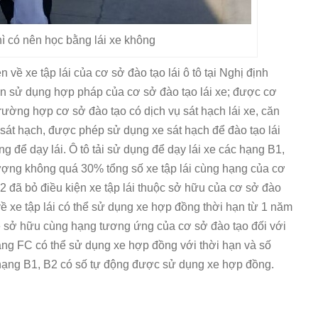
ì có nên học bằng lái xe không
về xe tập lái của cơ sở đào tạo lái ô tô tại Nghị định
yền sử dụng hợp pháp của cơ sở đào tạo lái xe; được cơ
rường hợp cơ sở đào tạo có dịch vụ sát hạch lái xe, căn
 sát hạch, được phép sử dụng xe sát hạch để đào tạo lái
g để dạy lái.
Ô tô tải sử dụng để dạy lái xe các hạng B1,
ố lượng không quá 30% tổng số xe tập lái cùng hạng của cơ
2 đã bỏ điều kiện xe tập lái thuộc sở hữu của cơ sở đào
về xe tập lái có thể sử dụng xe hợp đồng thời hạn từ 1 năm
e sở hữu cùng hạng tương ứng của cơ sở đào tạo đối với
 hạng FC có thể sử dụng xe hợp đồng với thời hạn và số
hạng B1, B2 có số tự động được sử dụng xe hợp đồng.