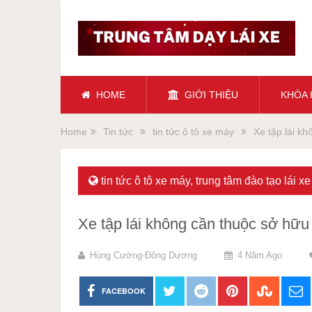
HOME
GIỚI THIỆU
KHÓA
Home
Tin tức
tin tức ô tô xe máy
Xe tập lái kh
tin tức ô tô xe máy
,
trung tâm đào tạo lái xe
Xe tập lái không cần thuộc sở hữu 
Hùng Cường-Đông Dương
4 Năm Ago
FACEBOOK