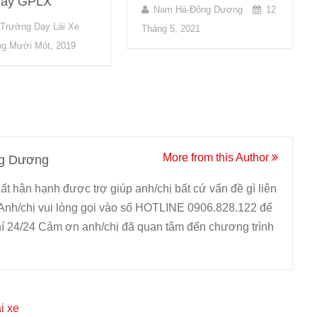
 lấy GPLX
Nam Hà-Đông Dương
12
Trường Dạy Lái Xe
Tháng 5, 2021
ng Mười Một, 2019
More from this Author
g Dương
ất hân hạnh được trợ giúp anh/chị bất cứ vấn đề gì liên
Anh/chị vui lòng gọi vào số HOTLINE 0906.828.122 để
í 24/24 Cảm ơn anh/chị đã quan tâm đến chương trình
i xe