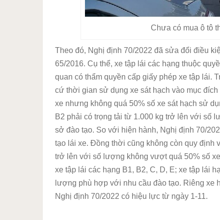
Chưa có mua ô tô th
Theo đó, Nghị định 70/2022 đã sửa đổi điều kiện 
65/2016. Cụ thể, xe tập lái các hạng thuộc qu
quan có thẩm quyền cấp giấy phép xe tập lái.
T
cứ thời gian sử dụng xe sát hạch vào mục đích
xe nhưng không quá 50% số xe sát hạch sử dụn
B2 phải có trọng tải từ 1.000 kg trở lên với s
sở đào tạo.
So với hiện hành, Nghị định 70/202
tạo lái xe. Đồng thời cũng không còn quy định 
trở lên với số lượng không vượt quá 50% số x
xe tập lái các hạng B1, B2, C, D, E; xe tập lái
lượng phù hợp với nhu cầu đào tạo. Riêng xe 
Nghị định 70/2022 có hiệu lực từ ngày 1-11.