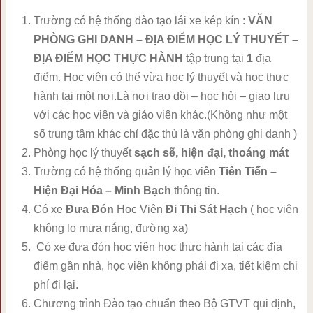
Trường có hệ thống đào tạo lái xe kép kín :
VĂN
PHÒNG GHI DANH – ĐỊA ĐIỂM HỌC LÝ THUYẾT –
ĐỊA ĐIỂM HỌC THỰC HÀNH
tập trung tại
1
địa
điểm. Học viên có thể vừa học lý thuyết và học thực
hành tại một nơi.Là nơi trao dồi – học hỏi – giao lưu
với các học viên và giáo viên khác.(Không như một
số trung tâm khác chỉ đặc thù là văn phòng ghi danh )
Phòng học lý thuyết
sạch sẽ, hiện đại, thoáng mát
Trường có hệ thống quản lý học viên
Tiên Tiến –
Hiện Đại Hóa – Minh Bạch
thông tin.
Có xe
Đưa Đón
Học Viên
Đi Thi Sát Hạch
( học viên
không lo mưa nắng, đường xa)
Có xe đưa đón học viên học thực hành tại các địa
điểm gần nhà, học viên không phải đi xa, tiết kiệm chi
phí đi lại.
Chương trình Đào tạo chuẩn theo Bộ GTVT qui định,