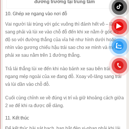
đường trường tại trung tâm
10. Ghép xe ngang vào nơi đỗ
Vai người lái trùng với góc vuông thì đánh hết vô – lăng
sang phải và lùi xe vào chỗ đỗ đến khi xe nằm ở góc 45
độ so với đường thẳng của vỉa hè như hình dưới hoặc
nhìn vào gương chiếu hậu trái sao cho xe mình và mép
phải xe sau nằm trên 1 đường thẳng.
Trả lái thẳng lùi xe đến khi nào bánh xe sau bên trái
ngang mép ngoài của xe đang đỗ. Xoay vô-lăng sang trái
và lùi dần vào chỗ đỗ.
Cuối cùng chỉnh xe về đúng vị trí và giữ khoảng cách giữa
2 xe để khi ra được dễ dàng.
11. Kết thúc
Để kết thúc bài sát hạch, bạn bật đèn xi-nhan phải khi lái