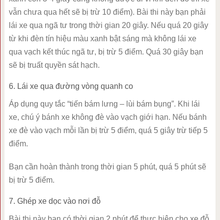
vẫn chưa qua hết sẽ bị trừ 10 điểm). Bài thi này bạn phải
lái xe qua ngã tư trong thời gian 20 giây. Nếu quá 20 giây
từ khi đèn tín hiệu màu xanh bật sáng mà không lái xe
qua vạch kết thúc ngã tư, bị trừ 5 điểm. Quá 30 giây bạn
sẽ bị truất quyền sát hạch.
6. Lái xe qua đường vòng quanh co
Áp dụng quy tắc “tiến bám lưng – lùi bám bụng”. Khi lái
xe, chú ý bánh xe không đè vào vạch giới hạn. Nếu bánh
xe đè vào vạch mỗi lần bị trừ 5 điểm, quá 5 giây trừ tiếp 5
điểm.
Bạn cần hoàn thành trong thời gian 5 phút, quá 5 phút sẽ
bị trừ 5 điểm.
7. Ghép xe dọc vào nơi đỗ
Bài thi này bạn có thời gian 2 phút để thực hiện cho xe đỗ