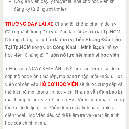
Có giáo viên dạy lý thuyết tại nhà cho học viên khi
đăng ký từ 2 người trở lên.
TRƯỜNG DẠY LÁI XE
Chúng tôi không phải là đơn vị
đầu nghành trong lĩnh vực đào tạo lái xe ô tô tại Tp.HCM,
Nhưng chúng tôi tự hào là
đơn vị Tiên Phong Đầu Tiên
Tại Tp.HCM
trong việc
Công Khai – Minh Bạch
hồ sơ
học viên. Chúng tôi
” luôn nỗ lực hết mình vì học viên “
+ Học viên NGAY KHI ĐĂNG KÝ học tại trường sẽ được
cấp thẻ học viên ( mã lớp, mã đăng nhập, mật khẩu ). Học
viên chỉ cần vào
HỒ SƠ HỌC VIÊN
sẽ được cung cấp và
thể hiện rỏ mọi thông tin học viên. Nhưng vẫn đảm bảo bí
mật thông tin học viên. Cho dù Học Viên có ở nhà, đi công
tác xa, đi du lịch, Học Viên dùng máy tính bàn, laptop,
điện thoại Học Viên đều có thể kiểm tra và xem tiến trình
học của chính mình.