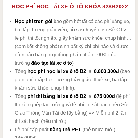
HỌC PHÍ HỌC LÁI XE Ô TÔ KHÓA 828B2022
Học phí trọn gói
bao gồm hết tất cả các phí xăng xe,
bãi tập, lương giáo viên, hồ sơ chuyển lên Sở GTVT,
lệ phí thi tốt nghiệp, giấy khám sức khỏe, chụp hình…
(cam kết không phát sinh bất kỳ chi phí nào và được
đảm bảo bằng hợp đồng pháp nhân 100% của
trường
đào tạo lái xe ô tô
)
Tổng
học phí học lái xe ô tô B2
là:
8.800.000đ
(bao
gồm phí nhập học, lương thầy giáo, thuê xe, bãi tập,
khám sức khỏe, chụp hình).
Tổng
phí thi bằng lái xe ô tô B2
là:
875.000đ
(lệ phí
thi tốt nghệp tại trường và lệ phí thi sát hạch trên Sở
Giao Thông Vận Tải để lấy bằng) => Miễn phí 2 lần
thi sát hạch (nếu thi rớt).
Lệ phí cấp phát
bằng thẻ PET
(thẻ nhựa mới):
135.000đ