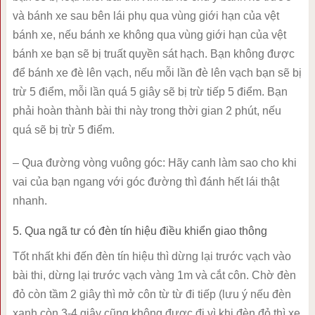
và bánh xe sau bên lái phụ qua vùng giới hạn của vệt
bánh xe, nếu bánh xe không qua vùng giới hạn của vệt
bánh xe bạn sẽ bị truất quyền sát hạch. Bạn không được
để bánh xe đè lên vạch, nếu mỗi lần đè lên vạch bạn sẽ bị
trừ 5 điểm, mỗi lần quá 5 giây sẽ bị trừ tiếp 5 điểm. Bạn
phải hoàn thành bài thi này trong thời gian 2 phút, nếu
quá sẽ bị trừ 5 điểm.
– Qua đường vòng vuông góc: Hãy canh làm sao cho khi
vai của bạn ngang với góc đường thì đánh hết lái thật
nhanh.
5. Qua ngã tư có đèn tín hiệu điều khiển giao thông
Tốt nhất khi đến đèn tín hiệu thì dừng lại trước vạch vào
bài thi, dừng lại trước vạch vàng 1m và cắt côn. Chờ đèn
đỏ còn tầm 2 giây thì mở côn từ từ đi tiếp (lưu ý nếu đèn
xanh còn 3-4 giây cũng không được đi vì khi đèn đỏ thì xe