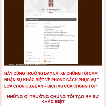
HÃY CÙNG TRƯỜNG DẠY LÁI XE CHÚNG TÔI CẢM
NHẬN SỰ KHÁC BIỆT VỀ PHONG CÁCH PHỤC VỤ ”
LỰA CHỌN CỦA BẠN – DỊCH VỤ CỦA CHÚNG TÔI “
NHỮNG GÌ TRƯỜNG CHÚNG TÔI TẠO RA SỰ
KHÁC BIỆT