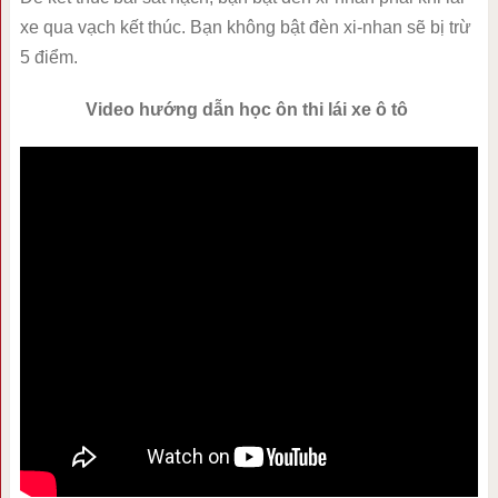
xe qua vạch kết thúc. Bạn không bật đèn xi-nhan sẽ bị trừ
5 điểm.
Video hướng dẫn học ôn thi lái xe ô tô