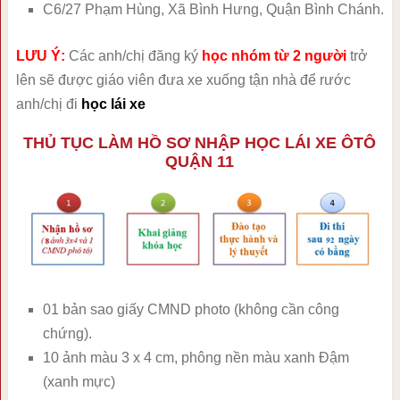
C6/27 Phạm Hùng, Xã Bình Hưng, Quận Bình Chánh.
LƯU Ý:
Các anh/chị đăng ký
học nhóm từ 2 người
trở
lên sẽ được giáo viên đưa xe xuống tận nhà để rước
anh/chị đi
học lái xe
THỦ TỤC LÀM HỒ SƠ NHẬP HỌC LÁI XE ÔTÔ
QUẬN 11
01 bản sao giấy CMND photo (không cần công
chứng).
10 ảnh màu 3 x 4 cm, phông nền màu xanh Đậm
(xanh mực)