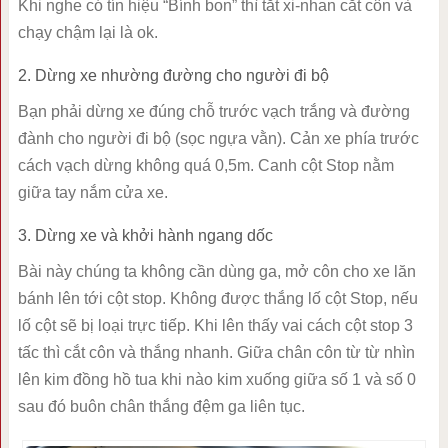
Khi nghe có tín hiệu “Bính bon” thì tắt xi-nhan cắt côn và
chạy chậm lại là ok.
2. Dừng xe nhường đường cho người đi bộ
Bạn phải dừng xe đúng chỗ trước vạch trắng và đường
đành cho người đi bộ (sọc ngựa vằn). Cản xe phía trước
cách vạch dừng không quá 0,5m. Canh cột Stop nằm
giữa tay nắm cửa xe.
3. Dừng xe và khởi hành ngang dốc
Bài này chúng ta không cần dùng ga, mở côn cho xe lăn
bánh lên tới cột stop. Không được thắng lố cột Stop, nếu
lố cột sẽ bị loại trực tiếp. Khi lên thấy vai cách cột stop 3
tấc thì cắt côn và thắng nhanh. Giữa chân côn từ từ nhìn
lên kim đồng hồ tua khi nào kim xuống giữa số 1 và số 0
sau đó buôn chân thắng đệm ga liên tục.