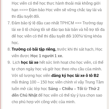
Học viên có thể học thực hành thoải mái không giới
hạn ==>> Đảm bảo Học viên sẽ vững chắc tay lái và
thi đậu tuyệt đối.
Đảm bảo tỷ lệ đậu cao nhất TPHCM =>> Trường dạy
lái xe ô tô chúng tôi sẽ đào tạo bài bản và hỗ trợ tối đa
để học viên có thể thi đậu tuyệt đối 100%/ từng khóa
học.
Trường
có bãi tập riêng,
trước khi thi sát hạch, Học
viên được
Học 1 người 1 xe.
Lịch
học lái xe
hết sức linh hoạt cho học viên, có thể
tự chọn ngày học và giờ học theo nhu cầu của mình.
Với số lượng học viên
đăng ký học lái xe ô tô B2
mỗi tháng 100 – 150 học viên chính vì vậy Trung Tâm
luôn mở các lớp học
Sáng – Chiều – Tối
từ
Thứ 2
đến Chủ Nhật
để học viên có thể tùy ý lựa chọn sao
cho phù hợp với công việc của minh.