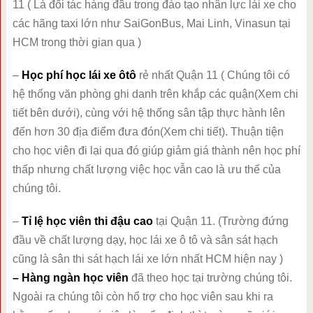
11 ( Là đối tác hàng đầu trong đào tạo nhân lực lái xe cho
các hãng taxi lớn như SaiGonBus, Mai Linh, Vinasun tại
HCM trong thời gian qua )
–
Học phí học lái xe ôtô
rẻ nhất Quận 11 ( Chúng tôi có
hệ thống văn phòng ghi danh trên khắp các quận(Xem chi
tiết bên dưới), cùng với hệ thống sân tập thực hành lên
đến hơn 30 địa điểm đưa đón(Xem chi tiết). Thuận tiện
cho học viên đi lại qua đó giúp giảm giá thành nên học phí
thấp nhưng chất lượng việc học vẫn cao là ưu thế của
chúng tôi.
–
Tỉ lệ học viên thi đậu cao
tại Quận 11. (Trường đứng
đầu về chất lượng dạy, học lái xe ô tô và sân sát hạch
cũng là sân thi sát hạch lái xe lớn nhất HCM hiện nay )
– Hàng ngàn học viên
đã theo học tại trường chúng tôi.
Ngoài ra chúng tôi còn hổ trợ cho học viên sau khi ra