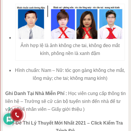
Ảnh hợp lệ là ảnh không che tai, không đeo mắt
kính, phông nền là xanh đậm
Hình chuẩn: Nam – Nữ: tóc gọn gàng không che mắt,
lông mày; che tai; không mang kính)
Ghi Danh Tại Nhà Miễn Phí :
Học viên cung cấp thông tin
liên hệ – Trường sẽ cử cán bộ tuyển sinh đến nhà để tư
1
vấn ( Thể nhân viên – Giấy giới thiệu )
Bộ Đề Thi Lý Thuyết Mới Nhất 2021 – Click Kiểm Tra
Trình Độ