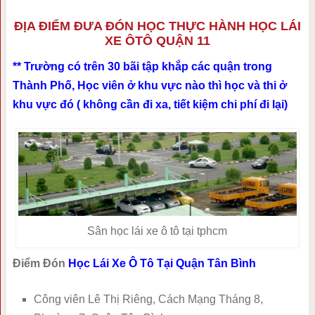
ĐỊA ĐIỂM ĐƯA ĐÓN HỌC THỰC HÀNH HỌC LÁI
XE ÔTÔ QUẬN 11
** Trường có trên 30 bãi tập khắp các quận trong
Thành Phố, Học viên ở khu vực nào thì học và thi ở
khu vực đó ( không cần đi xa, tiết kiệm chi phí đi lại)
Sân học lái xe ô tô tại tphcm
Điểm Đón
Học Lái Xe Ô Tô Tại Quận Tân Bình
Công viên Lê Thị Riêng, Cách Mạng Tháng 8,