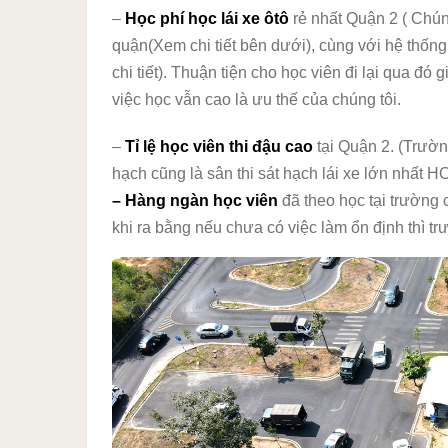
–
Học phí học lái xe ôtô
rẻ nhất Quận 2 ( Chún
quận(Xem chi tiết bên dưới), cùng với hệ thốn
chi tiết). Thuận tiện cho học viên đi lại qua đ
việc học vẫn cao là ưu thế của chúng tôi.
–
Tỉ lệ học viên thi đậu cao
tại Quận 2. (Trườn
hạch cũng là sân thi sát hạch lái xe lớn nhất H
– Hàng ngàn học viên
đã theo học tại trường 
khi ra bằng nếu chưa có việc làm ổn định thì tr