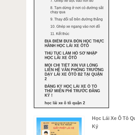
7. Ghép xe dọc vào nơi đỗ
8. Tạm dừng ở nơi có đường sắt
chạy qua
9. Thay đổi số trên đường thẳng
10. Ghép xe ngang vào nơi đỗ
11. Kết thúc
ĐỊA ĐIỂM ĐƯA ĐÓN HỌC THỰC
HÀNH HỌC LÁI XE ÔTÔ
THỦ TỤC LÀM HỒ SƠ NHẬP
HỌC LÁI XE ÔTÔ
MỌI CHI TIẾT XIN VUI LÒNG
LIÊN HỆ VĂN PHÒNG TRƯỜNG
DẠY LÁI XE ÔTÔ B2 TẠI QUẬN
2
ĐĂNG KÝ HỌC LÁI XE Ô TÔ
THỬ MIỄN PHÍ TRƯỚC ĐĂNG
KÝ !
học lái xe ô tô quận 2
Học Lái Xe Ô Tô 
Ký