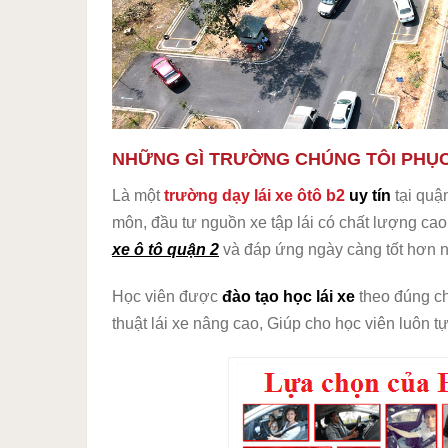
NHỮNG GÌ TRƯỜNG CHÚNG TÔI PHỤC
Là một
trường dạy lái xe ôtô b2
uy tín
tại quận
môn, đầu tư nguồn xe tập lái có chất lượng ca
xe ô tô quận 2
và đáp ứng ngày càng tốt hơn 
Học viên được
đào tạo học lái xe
theo đúng c
thuật lái xe nâng cao, Giúp cho học viên luôn tự