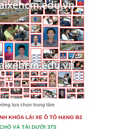
tưởng lựa chọn trung tâm
NH KHÓA LÁI XE Ô TÔ HẠNG B2
9 CHỔ VÀ TẢI DƯỚI 3T5