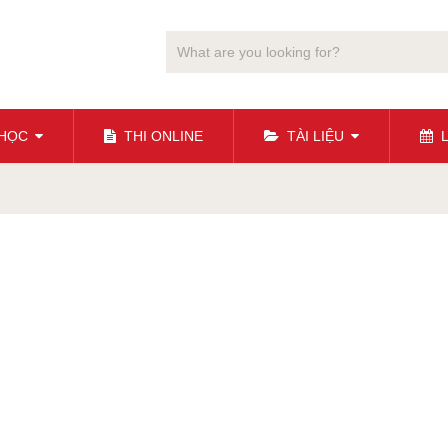
 HỌC
THI ONLINE
TÀI LIỆU
L