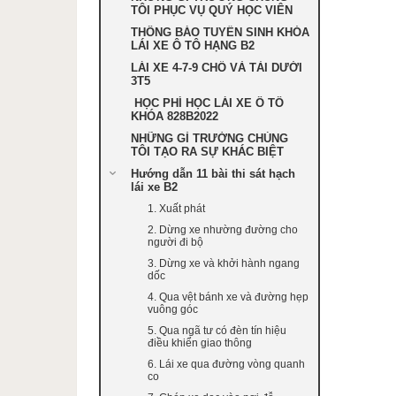
TÔI PHỤC VỤ QUÝ HỌC VIÊN
THÔNG BÁO TUYỂN SINH KHÓA
LÁI XE Ô TÔ HẠNG B2
LÁI XE 4-7-9 CHỔ VÀ TẢI DƯỚI
3T5
HỌC PHÍ HỌC LÁI XE Ô TÔ
KHÓA 828B2022
NHỮNG GÌ TRƯỜNG CHÚNG
TÔI TẠO RA SỰ KHÁC BIỆT
Hướng dẫn 11 bài thi sát hạch
lái xe B2
1. Xuất phát
2. Dừng xe nhường đường cho
người đi bộ
3. Dừng xe và khởi hành ngang
dốc
4. Qua vệt bánh xe và đường hẹp
vuông góc
5. Qua ngã tư có đèn tín hiệu
điều khiển giao thông
6. Lái xe qua đường vòng quanh
co