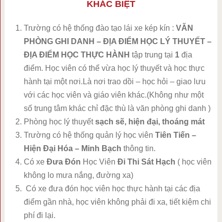
KHÁC BIỆT
Trường có hệ thống đào tạo lái xe kép kín :
VĂN
PHÒNG GHI DANH – ĐỊA ĐIỂM HỌC LÝ THUYẾT –
ĐỊA ĐIỂM HỌC THỰC HÀNH
tập trung tại
1
địa
điểm. Học viên có thể vừa học lý thuyết và học thực
hành tại một nơi.Là nơi trao dồi – học hỏi – giao lưu
với các học viên và giáo viên khác.(Không như một
số trung tâm khác chỉ đặc thù là văn phòng ghi danh )
Phòng học lý thuyết
sạch sẽ, hiện đại, thoáng mát
Trường có hệ thống quản lý học viên
Tiên Tiến –
Hiện Đại Hóa – Minh Bạch
thông tin.
Có xe
Đưa Đón
Học Viên
Đi Thi Sát Hạch
( học viên
không lo mưa nắng, đường xa)
Có xe đưa đón học viên học thực hành tại các địa
điểm gần nhà, học viên không phải đi xa, tiết kiệm chi
phí đi lại.