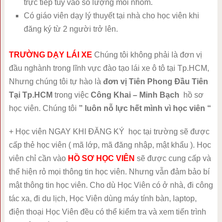
trực tiếp tùy vào số lượng mỗi nhóm.
Có giáo viên dạy lý thuyết tại nhà cho học viên khi
đăng ký từ 2 người trở lên.
TRƯỜNG DẠY LÁI XE
Chúng tôi không phải là đơn vị
đầu nghành trong lĩnh vực đào tạo lái xe ô tô tại Tp.HCM,
Nhưng chúng tôi tự hào là
đơn vị Tiên Phong Đầu Tiên
Tại Tp.HCM
trong việc
Công Khai – Minh Bạch
hồ sơ
học viên. Chúng tôi
” luôn nỗ lực hết mình vì học viên “
+ Học viên NGAY KHI ĐĂNG KÝ học tại trường sẽ được
cấp thẻ học viên ( mã lớp, mã đăng nhập, mật khẩu ). Học
viên chỉ cần vào
HỒ SƠ HỌC VIÊN
sẽ được cung cấp và
thể hiện rỏ mọi thông tin học viên. Nhưng vẫn đảm bảo bí
mật thông tin học viên. Cho dù Học Viên có ở nhà, đi công
tác xa, đi du lịch, Học Viên dùng máy tính bàn, laptop,
điện thoại Học Viên đều có thể kiểm tra và xem tiến trình