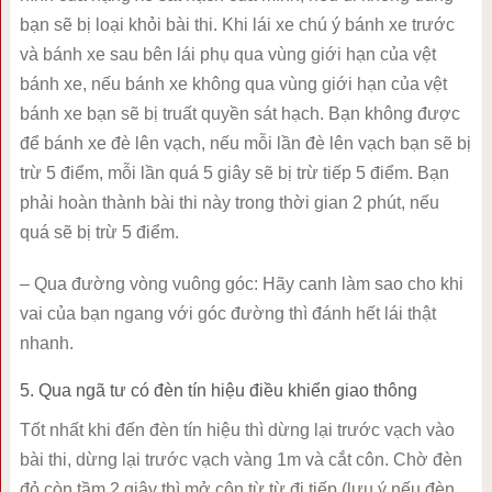
bạn sẽ bị loại khỏi bài thi. Khi lái xe chú ý bánh xe trước
và bánh xe sau bên lái phụ qua vùng giới hạn của vệt
bánh xe, nếu bánh xe không qua vùng giới hạn của vệt
bánh xe bạn sẽ bị truất quyền sát hạch. Bạn không được
để bánh xe đè lên vạch, nếu mỗi lần đè lên vạch bạn sẽ bị
trừ 5 điểm, mỗi lần quá 5 giây sẽ bị trừ tiếp 5 điểm. Bạn
phải hoàn thành bài thi này trong thời gian 2 phút, nếu
quá sẽ bị trừ 5 điểm.
– Qua đường vòng vuông góc: Hãy canh làm sao cho khi
vai của bạn ngang với góc đường thì đánh hết lái thật
nhanh.
5. Qua ngã tư có đèn tín hiệu điều khiển giao thông
Tốt nhất khi đến đèn tín hiệu thì dừng lại trước vạch vào
bài thi, dừng lại trước vạch vàng 1m và cắt côn. Chờ đèn
đỏ còn tầm 2 giây thì mở côn từ từ đi tiếp (lưu ý nếu đèn