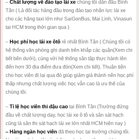
–
Chất lượng về đào tạo lái xe
chúng tôi dẫn đầu Bình
Tân ( Là đối tác hàng đầu trong đào tạo nhân lực lái xe
cho các hãng taxi lớn như SaiGonBus, Mai Linh, Vinasun
tại HCM trong thời gian qua )
–
Học phí học lái xe ôtô
rẻ nhất Bình Tân ( Chúng tôi có
hệ thống văn phòng ghi danh trên khắp các quận(Xem chi
tiết bên dưới), cùng với hệ thống sân tập thực hành lên
đến hơn 30 địa điểm đưa đón(Xem chi tiết). Thuận tiện
cho học viên đi lại qua đó giúp giảm giá thành nên học phí
thấp nhưng chất lượng việc học vẫn cao là ưu thế của
chúng tôi.
–
Tỉ lệ học viên thi đậu cao
tại Bình Tân (Trường đứng
đầu về chất lượng dạy, học lái xe ô tô và sân sát hạch
cũng là sân thi sát hạch lái xe lớn nhất HCM hiện nay )
– Hàng ngàn học viên
đã theo học tại trường chúng tôi.