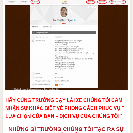
HÃY CÙNG TRƯỜNG DẠY LÁI XE CHÚNG TÔI CẢM
NHẬN SỰ KHÁC BIỆT VỀ PHONG CÁCH PHỤC VỤ ”
LỰA CHỌN CỦA BẠN – DỊCH VỤ CỦA CHÚNG TÔI “
NHỮNG GÌ TRƯỜNG CHÚNG TÔI TẠO RA SỰ