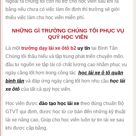
Ngoài ra chúng tôi còn hổ trợ cho học viên sau khi ra
bằng nếu chưa có việc làm ổn định thì trường sẽ giới
thiệu việc làm cho học viên miễn phí.
NHỮNG GÌ TRƯỜNG CHÚNG TÔI PHỤC VỤ
QUÝ HỌC VIÊN
Là một
trường dạy lái xe ôtô b2
uy tín
tại Bình Tân
Chúng tôi thấu hiểu và tập trung phát triển chuyên môn,
đầu tư nguồn xe tập lái có chất lượng cao nhằm phục vụ
ngày cằng tốt hơn trong công tác
học lái xe ô tô quận
bình tân
và đáp ứng ngày càng tốt hơn nhu cầu
học lái
xe ôtô
của tất cả quý học viên.
Học viên được
đào tạo học lái xe
theo đúng chuẩn Bộ
GTVT qui định, được học từ cơ bản đến những kỹ thuật
lái xe nâng cao, Giúp cho học viên luôn tự tin lái xe sau
khi được cấp bằng.