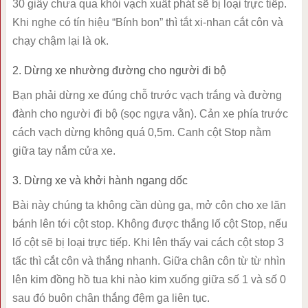
30 giây chưa qua khỏi vạch xuất phát sẽ bị loại trực tiếp.
Khi nghe có tín hiệu “Bính bon” thì tắt xi-nhan cắt côn và
chạy chậm lại là ok.
2. Dừng xe nhường đường cho người đi bộ
Bạn phải dừng xe đúng chỗ trước vạch trắng và đường
đành cho người đi bộ (sọc ngựa vằn). Cản xe phía trước
cách vạch dừng không quá 0,5m. Canh cột Stop nằm
giữa tay nắm cửa xe.
3. Dừng xe và khởi hành ngang dốc
Bài này chúng ta không cần dùng ga, mở côn cho xe lăn
bánh lên tới cột stop. Không được thắng lố cột Stop, nếu
lố cột sẽ bị loại trực tiếp. Khi lên thấy vai cách cột stop 3
tấc thì cắt côn và thắng nhanh. Giữa chân côn từ từ nhìn
lên kim đồng hồ tua khi nào kim xuống giữa số 1 và số 0
sau đó buôn chân thắng đệm ga liên tục.