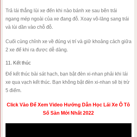
Trả lái thẳng lùi xe đến khi nào bánh xe sau bên trái
ngang mép ngoài của xe đang đỗ. Xoay vô-lăng sang trái
và lùi dần vào chỗ đỗ.
Cuối cùng chỉnh xe về đúng vị trí và giữ khoảng cách giữa
2 xe để khi ra được dễ dàng.
11. Kết thúc
Để kết thúc bài sát hạch, bạn bật đèn xi-nhan phải khi lái
xe qua vạch kết thúc. Bạn không bật đèn xi-nhan sẽ bị trừ
5 điểm.
Click Vào Để Xem Video Hướng Dẫn Học Lái Xe Ô Tô
Số Sàn Mới Nhất 2022