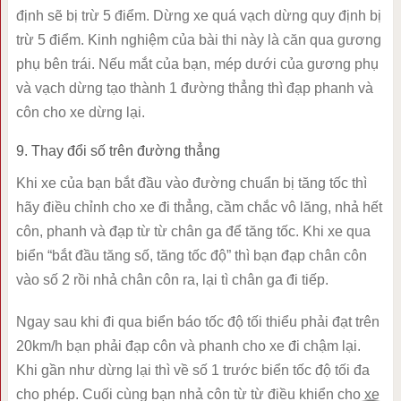
định sẽ bị trừ 5 điểm. Dừng xe quá vạch dừng quy định bị
trừ 5 điểm. Kinh nghiệm của bài thi này là căn qua gương
phụ bên trái. Nếu mắt của bạn, mép dưới của gương phụ
và vạch dừng tạo thành 1 đường thẳng thì đạp phanh và
côn cho xe dừng lại.
9. Thay đổi số trên đường thẳng
Khi xe của bạn bắt đầu vào đường chuẩn bị tăng tốc thì
hãy điều chỉnh cho xe đi thẳng, cầm chắc vô lăng, nhả hết
côn, phanh và đạp từ từ chân ga để tăng tốc. Khi xe qua
biển “bắt đầu tăng số, tăng tốc độ” thì bạn đạp chân côn
vào số 2 rồi nhả chân côn ra, lại tì chân ga đi tiếp.
Ngay sau khi đi qua biển báo tốc độ tối thiểu phải đạt trên
20km/h bạn phải đạp côn và phanh cho xe đi chậm lại.
Khi gần như dừng lại thì về số 1 trước biển tốc độ tối đa
cho phép. Cuối cùng bạn nhả côn từ từ điều khiển cho xe