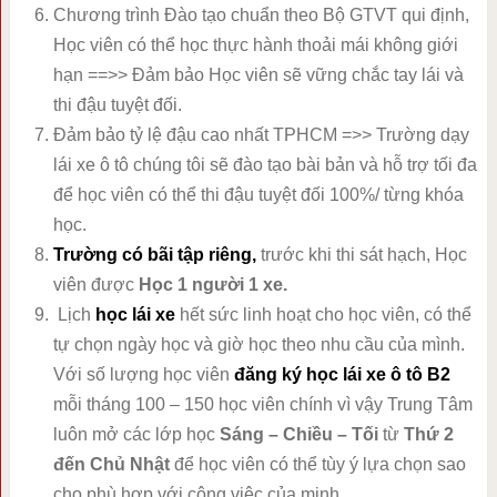
Chương trình Đào tạo chuẩn theo Bộ GTVT qui định,
Học viên có thể học thực hành thoải mái không giới
hạn ==>> Đảm bảo Học viên sẽ vững chắc tay lái và
thi đậu tuyệt đối.
Đảm bảo tỷ lệ đậu cao nhất TPHCM =>> Trường dạy
lái xe ô tô chúng tôi sẽ đào tạo bài bản và hỗ trợ tối đa
để học viên có thể thi đậu tuyệt đối 100%/ từng khóa
học.
Trường
có bãi tập riêng,
trước khi thi sát hạch, Học
viên được
Học 1 người 1 xe.
Lịch
học lái xe
hết sức linh hoạt cho học viên, có thể
tự chọn ngày học và giờ học theo nhu cầu của mình.
Với số lượng học viên
đăng ký học lái xe ô tô B2
mỗi tháng 100 – 150 học viên chính vì vậy Trung Tâm
luôn mở các lớp học
Sáng – Chiều – Tối
từ
Thứ 2
đến Chủ Nhật
để học viên có thể tùy ý lựa chọn sao
cho phù hợp với công việc của minh.