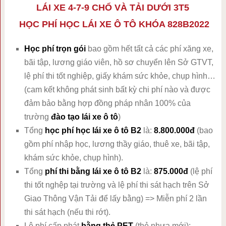
LÁI XE 4-7-9 CHỔ VÀ TẢI DƯỚI 3T5
HỌC PHÍ HỌC LÁI XE Ô TÔ KHÓA 828B2022
Học phí trọn gói
bao gồm hết tất cả các phí xăng xe,
bãi tập, lương giáo viên, hồ sơ chuyển lên Sở GTVT,
lệ phí thi tốt nghiệp, giấy khám sức khỏe, chụp hình…
(cam kết không phát sinh bất kỳ chi phí nào và được
đảm bảo bằng hợp đồng pháp nhân 100% của
trường
đào tạo lái xe ô tô
)
Tổng
học phí học lái xe ô tô B2
là:
8.800.000đ
(bao
gồm phí nhập học, lương thầy giáo, thuê xe, bãi tập,
khám sức khỏe, chụp hình).
Tổng
phí thi bằng lái xe ô tô B2
là:
875.000đ
(lệ phí
thi tốt nghệp tại trường và lệ phí thi sát hạch trên Sở
Giao Thông Vận Tải để lấy bằng) => Miễn phí 2 lần
thi sát hạch (nếu thi rớt).
Lệ phí cấp phát
bằng thẻ PET
(thẻ nhựa mới):