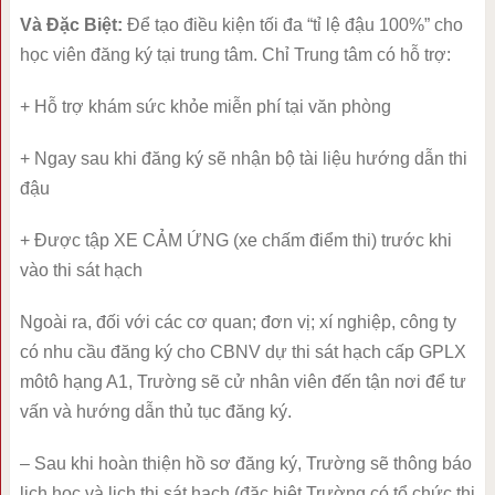
Và Đặc Biệt:
Để tạo điều kiện tối đa “tỉ lệ đậu 100%” cho
học viên đăng ký tại trung tâm. Chỉ Trung tâm có hỗ trợ:
+ Hỗ trợ khám sức khỏe miễn phí tại văn phòng
+ Ngay sau khi đăng ký sẽ nhận bộ tài liệu hướng dẫn thi
đậu
+ Được tập XE CẢM ỨNG (xe chấm điểm thi) trước khi
vào thi sát hạch
Ngoài ra, đối với các cơ quan; đơn vị; xí nghiệp, công ty
có nhu cầu đăng ký cho CBNV dự thi sát hạch cấp GPLX
môtô hạng A1, Trường sẽ cử nhân viên đến tận nơi để tư
vấn và hướng dẫn thủ tục đăng ký.
– Sau khi hoàn thiện hồ sơ đăng ký, Trường sẽ thông báo
lịch học và lịch thi sát hạch (đặc biệt Trường có tổ chức thi