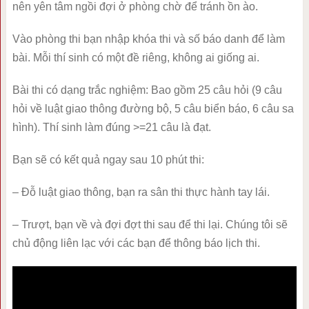
nên yên tâm ngồi đợi ở phòng chờ để tránh ồn ào.
Vào phòng thi bạn nhập khóa thi và số báo danh để làm
bài. Mỗi thí sinh có một đề riêng, không ai giống ai.
Bài thi có dạng trắc nghiệm: Bao gồm 25 câu hỏi (9 câu
hỏi về luật giao thông đường bộ, 5 câu biển báo, 6 câu sa
hình). Thí sinh làm đúng >=21 câu là đạt.
Bạn sẽ có kết quả ngay sau 10 phút thi:
– Đỗ luật giao thông, bạn ra sân thi thực hành tay lái.
– Trượt, bạn về và đợi đợt thi sau để thi lại. Chúng tôi sẽ
chủ động liên lạc với các bạn để thông báo lịch thi.