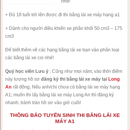
nhé!
+ Đủ 18 tuổi trở lên được đi thi bằng lái xe máy hạng a1
+ Dành cho người điều khiển xe phân khối 50 cm
3
– 175
cm
3
Để biết thêm về các hạng bằng lái xe bạn vào phân loại
các bằng lái xe coi nhé!
Quý học viên Lưu ý
: Cũng như mọi năm; vào thời điểm
này lượng hồ sơ
đăng ký thi bằng lái xe máy tại
Long
An
rất đông. Nếu anh/chị chưa có bằng lái xe máy hạng
A1; muốn thi lấy bằng lái xe máy Long An thì đăng ký
nhanh; tránh tràn hồ sơ vào giờ cuối!
THÔNG BÁO TUYỂN SINH THI BẰNG LÁI XE
MÁY A1