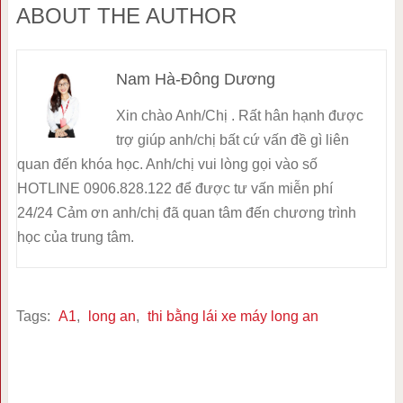
ABOUT THE AUTHOR
Nam Hà-Đông Dương
Xin chào Anh/Chị . Rất hân hạnh được
trợ giúp anh/chị bất cứ vấn đề gì liên
quan đến khóa học. Anh/chị vui lòng gọi vào số
HOTLINE 0906.828.122 để được tư vấn miễn phí
24/24 Cảm ơn anh/chị đã quan tâm đến chương trình
học của trung tâm.
Tags:
A1
,
long an
,
thi bằng lái xe máy long an