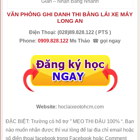
Giản – Nhận Bằng Nhanh
VĂN PHÒNG GHI DANH THI BẰNG LÁI XE MÁY
LONG AN
Điện Thoại:
(028)89.828.122 ( PTS )
Phone:
0909.828.122
Ms Thảo
☎
gọi ngay
Website:
hoclaixeotohcm.com
ĐẶC BIỆT: Trường có hổ trợ ” MẸO THI ĐẬU 100% “. Bạn
nào muốn nhận được thì vui lòng để lại địa chỉ email hoặc
số điện thoại facebook trong Facebook hoặc Comment