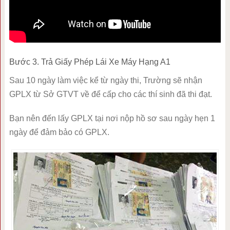
Bước 3. Trả Giấy Phép Lái Xe Máy Hạng A1
Sau 10 ngày làm việc kể từ ngày thi, Trường sẽ nhận
GPLX từ Sở GTVT về để cấp cho các thí sinh đã thi đạt.
Bạn nên đến lấy GPLX tại nơi nộp hồ sơ sau ngày hẹn 1
ngày để đảm bảo có GPLX.