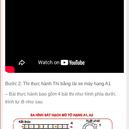
Bước 2. Thi thực hành Thi bằng lái xe máy hạng A1
– Bài thực hành bao gồm 4 bài thi như hình phía dưới,
trình tự đi như sau