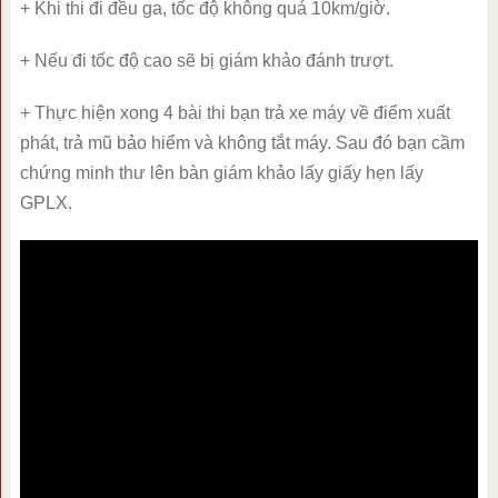
+ Khi thi đi đều ga, tốc độ không quá 10km/giờ.
+ Nếu đi tốc độ cao sẽ bị giám khảo đánh trượt.
+ Thực hiện xong 4 bài thi bạn trả xe máy về điểm xuất
phát, trả mũ bảo hiểm và không tắt máy. Sau đó bạn cầm
chứng minh thư lên bàn giám khảo lấy giấy hẹn lấy
GPLX.