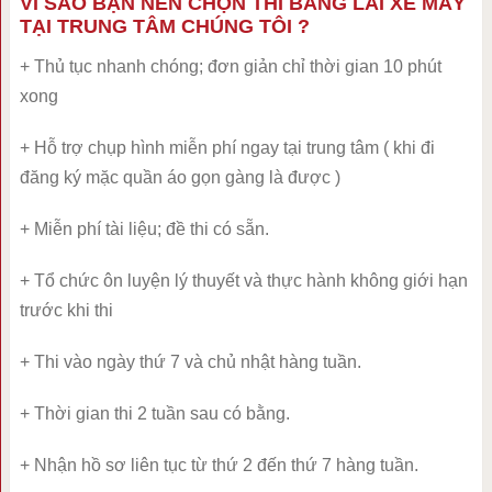
VÌ SAO BẠN NÊN CHỌN THI BẰNG LÁI XE MÁY
TẠI TRUNG TÂM CHÚNG TÔI ?
+ Thủ tục nhanh chóng; đơn giản chỉ thời gian 10 phút
xong
+ Hỗ trợ chụp hình miễn phí ngay tại trung tâm ( khi đi
đăng ký mặc quần áo gọn gàng là được )
+ Miễn phí tài liệu; đề thi có sẵn.
+ Tổ chức ôn luyện lý thuyết và thực hành không giới hạn
trước khi thi
+ Thi vào ngày thứ 7 và chủ nhật hàng tuần.
+ Thời gian thi 2 tuần sau có bằng.
+ Nhận hồ sơ liên tục từ thứ 2 đến thứ 7 hàng tuần.