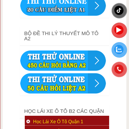
BỘ ĐỀ THI LÝ THUYẾT MÔ TÔ
A2
HỌC LÁI XE Ô TÔ B2 CÁC QUẬN
Học Lái Xe Ô Tô Quận 1