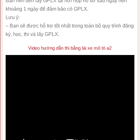
Bạn nên đến lấy GPLX tại nơi nộp hồ sơ sau ngày hẹn
khoảng 1 ngày để đảm bảo có GPLX.
Lưu ý:
– Bạn sẽ được hỗ trợ tốt nhất trong toàn bộ quy trình đăng
ký, học, thi và lấy GPLX.
Video hướng dẫn thi bằng lái xe mô tô a2