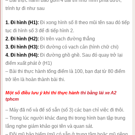
– Bài thực hành bao gồm 4 bài thi như hình phía dưới,
trình tự đi như sau
1. Đi hình (H1):
Đi xong hình số 8 theo mũi tên sau đó tiếp
tục đi hình số 3 để đi tiếp hình 2.
2. Đi hình (H2):
Đi trên vạch đường thẳng
3. Đi hình (H3):
Đi đường có vạch cản (hình chữ chi)
4. Đi hình (H4):
Đi đường ghồ ghề. Sau đó quay trở lại
điểm xuất phát ở (H1)
– Bài thi thực hành tổng điểm là 100, bạn đạt từ 80 điểm
trở lên là hoàn thành bài thi.
Một số điều lưu ý khi thi thực hành
thi bằng lái xe A2
tphcm
– Máy đã nổ và để số sẵn (số 3) các bạn chỉ việc đi thôi.
– Trong lúc người khác đang thi trong hình bạn tập trung
lắng nghe giám khảo gọi tên và quan sát.
– Đội mũ bảo hiểm (mũ có sẵn ở trung tâm hoặc mũ riêng