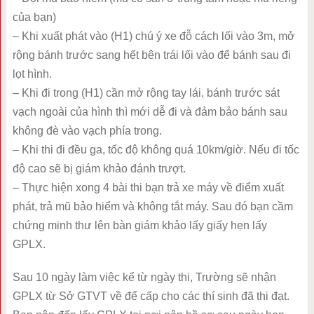
của bạn)
– Khi xuất phát vào (H1) chú ý xe đỗ cách lối vào 3m, mở
rộng bánh trước sang hết bên trái lối vào để bánh sau đi
lọt hình.
– Khi đi trong (H1) cần mở rộng tay lái, bánh trước sát
vạch ngoài của hình thì mới dễ đi và đảm bảo bánh sau
không đè vào vạch phía trong.
– Khi thi đi đều ga, tốc độ không quá 10km/giờ. Nếu đi tốc
độ cao sẽ bị giám khảo đánh trượt.
– Thực hiện xong 4 bài thi bạn trả xe máy về điểm xuất
phát, trả mũ bảo hiểm và không tắt máy. Sau đó bạn cầm
chứng minh thư lên bàn giám khảo lấy giấy hẹn lấy
GPLX.
Sau 10 ngày làm việc kể từ ngày thi, Trường sẽ nhận
GPLX từ Sở GTVT về để cấp cho các thí sinh đã thi đạt.