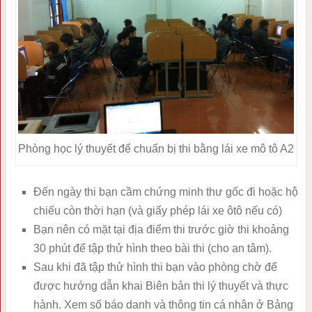
Phòng học lý thuyết để chuẩn bị thi bằng lái xe mô tô A2
Đến ngày thi bạn cầm chứng minh thư gốc đi hoặc hộ
chiếu còn thời hạn (và giấy phép lái xe ôtô nếu có)
Bạn nên có mặt tại địa điểm thi trước giờ thi khoảng
30 phút để tập thử hình theo bài thi (cho an tâm).
Sau khi đã tập thử hình thi bạn vào phòng chờ để
được hướng dẫn khai Biên bản thi lý thuyết và thực
hành. Xem số báo danh và thông tin cá nhân ở Bảng