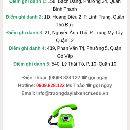
Điểm ghi danh 1:
158, Bạch Đằng, Phường 24, Quận
Bình Thạnh
Điểm ghi danh 2:
1D, Hoàng Diệu 2, P. Linh Trung, Quận
Thủ Đức
Điểm ghi danh 3:
21, Nguyễn Ảnh Thủ, P. Trung Mỹ Tây,
Quận 12
Điểm ghi danh 4:
439, Phan Văn Trị, Phường 5, Quận
Gò Vấp
Điểm ghi danh 5:
540, Lý Thái Tổ, P. 10, Quận 10
Điện Thoại: (08)98.828.122 ☎ gọi ngay
Hotline:
0909.828.122
Ms Thảo ☎ gọi ngay
Email:
info@truongdaylaixehcm.edu.vn