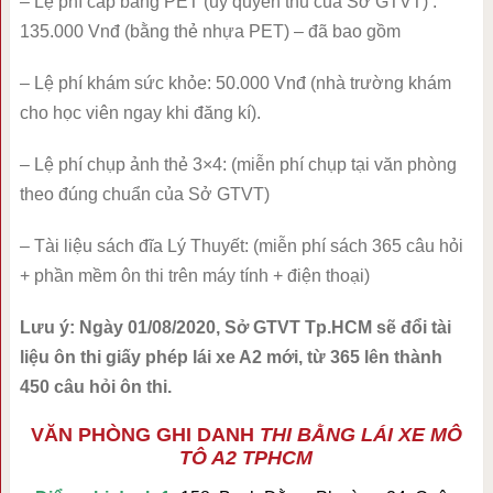
– Lệ phí cấp bằng PET (uỷ quyền thu của Sở GTVT) :
135.000 Vnđ (bằng thẻ nhựa PET) – đã bao gồm
– Lệ phí khám sức khỏe: 50.000 Vnđ (nhà trường khám
cho học viên ngay khi đăng kí).
– Lệ phí chụp ảnh thẻ 3×4: (miễn phí chụp tại văn phòng
theo đúng chuẩn của Sở GTVT)
– Tài liệu sách đĩa Lý Thuyết: (miễn phí sách 365 câu hỏi
+ phần mềm ôn thi trên máy tính + điện thoại)
Lưu ý: Ngày 01/08/2020, Sở GTVT Tp.HCM sẽ đổi tài
liệu ôn thi giấy phép lái xe A2 mới, từ 365 lên thành
450 câu hỏi ôn thi.
VĂN PHÒNG GHI DANH
THI BẰNG LÁI XE MÔ
TÔ A2 TPHCM