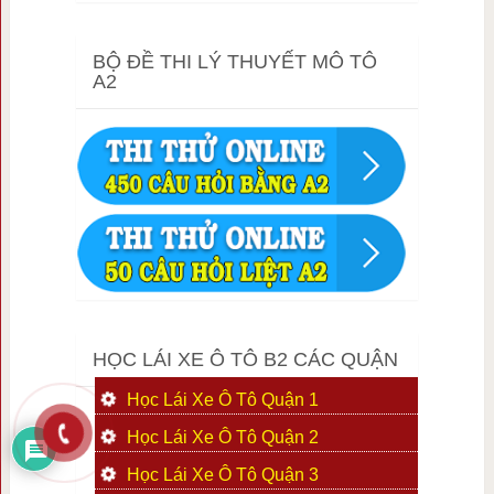
BỘ ĐỀ THI LÝ THUYẾT MÔ TÔ
A2
HỌC LÁI XE Ô TÔ B2 CÁC QUẬN
Học Lái Xe Ô Tô Quận 1
Học Lái Xe Ô Tô Quận 2
Học Lái Xe Ô Tô Quận 3