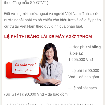
theo đúng mẫu Sở GTVT )
Đối với người nước ngoài và người Việt Nam định cư ở
nước ngoài phải có hộ chiếu còn hiệu lực và có giấy phép
cư trú tại Việt Nam theo quy định của pháp luật.
LỆ PHÍ THI BẰNG LÁI XE MÁY A2 Ở TPHCM
– Học phí
thi bằng
lái xe a2
:
1.605.000 Vnđ
– Lệ phí thi 90.000
Vnđ – đã bao gồm.
– Lệ phí sát hạch
(Sở GTVT): 90.000 Vnđ – đã bao gồm