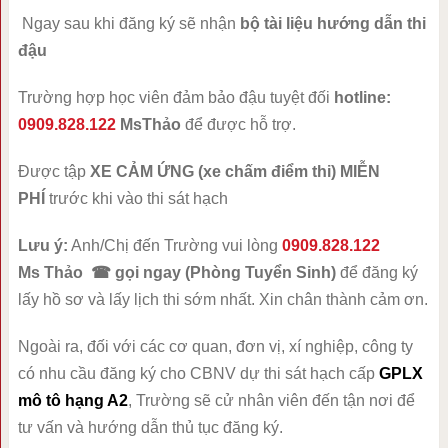
Ngay sau khi đăng ký sẽ nhận
bộ tài liệu hướng dẫn thi
đậu
Trường hợp học viên đảm bảo đậu tuyệt đối
hotline:
0909.828.122
MsThảo
để được hỗ trợ.
Được tập
XE CẢM ỨNG (xe chấm điểm thi) MIỄN
PHÍ
trước khi vào thi sát hạch
Lưu ý:
Anh/Chị đến Trường vui lòng
0909.828.122
Ms Thảo ☎ gọi ngay
(Phòng Tuyển Sinh)
để đăng ký
lấy hồ sơ và lấy lịch thi sớm nhất. Xin chân thành cảm ơn.
Ngoài ra, đối với các cơ quan, đơn vị, xí nghiệp, công ty
có nhu cầu đăng ký cho CBNV dự thi sát hạch cấp
GPLX
mô tô hạng A2
, Trường sẽ cử nhân viên đến tận nơi để
tư vấn và hướng dẫn thủ tục đăng ký.