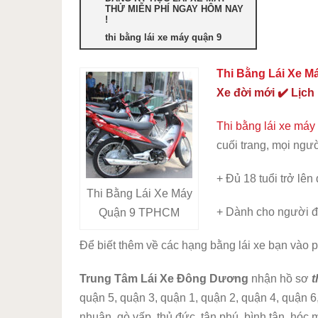
THỬ MIỄN PHÍ NGAY HÔM NAY
!
thi bằng lái xe máy quận 9
Thi Bằng Lái Xe M
Xe đời mới ✔️ Lịch
Thi bằng lái xe máy
cuối trang, mọi ngư
+ Đủ 18 tuổi trở lên
Thi Bằng Lái Xe Máy
+ Dành cho người đ
Quận 9 TPHCM
Để biết thêm về các hạng bằng lái xe bạn vào 
Trung Tâm Lái Xe Đông Dương
nhận hồ sơ
t
quận 5, quận 3, quận 1, quận 2, quận 4, quận 6,
nhuận, gò vấp, thủ đức, tân phú, bình tân, hóc m