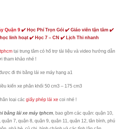
áy Quận 9
✔️ Học Phí Trọn Gói ✔️ Giáo viên tận tâm ✔️
 học linh hoạt ✔️ Học 7 – CN ✔️ Lịch Thi nhanh
 tphcm
tại trung tâm có hổ trợ tài liệu và video hướng dẫn
ời tham khảo nhé !
 được đi thi bằng lái xe máy hạng a1
iều kiển xe phân khối 50 cm3 – 175 cm3
phân loại các
giấy phép lái xe
coi nhé !
hi bằng lái xe máy tphcm
, bao gồm các quận: quận 10,
 quận 7, quận 8, quận 9, quận 11, quận 12, tân bình, phú
ôn, nhà bè, củ chi, bình chánh và các tỉnh lân cận.