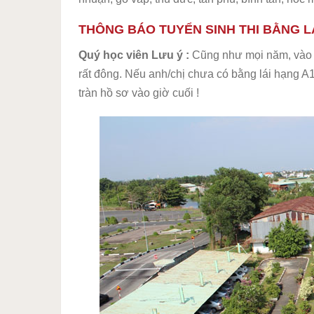
THÔNG BÁO TUYỂN SINH THI BẰNG L
Quý học viên Lưu ý :
Cũng như mọi năm, vào t
rất đông. Nếu anh/chị chưa có bằng lái hạng 
tràn hồ sơ vào giờ cuối !