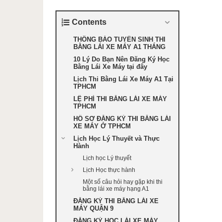
Contents
THÔNG BÁO TUYỂN SINH THI
BẰNG LÁI XE MÁY A1 THÁNG
10 Lý Do Bạn Nên Đăng Ký Học
Bằng Lái Xe Máy tại đây
Lịch Thi Bằng Lái Xe Máy A1 Tại
TPHCM
LỆ PHÍ THI BẰNG LÁI XE MÁY
TPHCM
HỒ SƠ ĐĂNG KÝ THI BẰNG LÁI
XE MÁY Ở TPHCM
Lịch Học Lý Thuyết và Thực
Hành
Lịch học Lý thuyết
Lịch Học thực hành
Một số câu hỏi hay gặp khi thi
bằng lái xe máy hạng A1
ĐĂNG KÝ THI BẰNG LÁI XE
MÁY QUẬN 9
ĐĂNG KÝ HỌC LÁI XE MÁY