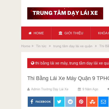
HOME
GIỚI THIỆU
KHÓA
Home
Tin tức
trung tâm dạy lái xe quận
Thi B
thi bằng lái xe máy
,
trung tâm dạy lái xe q
Thi Bằng Lái Xe Máy Quận 9 TP
Admin Trường Dạy Lái Xe
9 Năm Ago
FACEBOOK