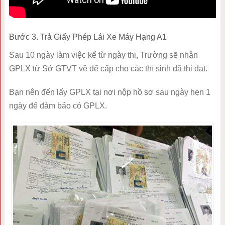
Bước 3. Trả Giấy Phép Lái Xe Máy Hạng A1
Sau 10 ngày làm việc kể từ ngày thi, Trường sẽ nhận
GPLX từ Sở GTVT về để cấp cho các thí sinh đã thi đạt.
Bạn nên đến lấy GPLX tại nơi nộp hồ sơ sau ngày hẹn 1
ngày để đảm bảo có GPLX.