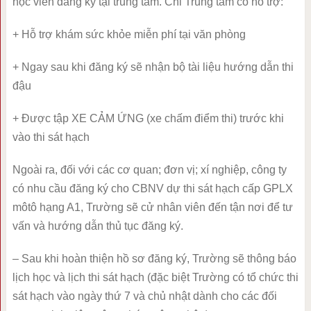
học viên đăng ký tại trung tâm. Chỉ Trung tâm có hỗ trợ:
+ Hỗ trợ khám sức khỏe miễn phí tại văn phòng
+ Ngay sau khi đăng ký sẽ nhận bộ tài liệu hướng dẫn thi
đậu
+ Được tập XE CẢM ỨNG (xe chấm điểm thi) trước khi
vào thi sát hạch
Ngoài ra, đối với các cơ quan; đơn vị; xí nghiệp, công ty
có nhu cầu đăng ký cho CBNV dự thi sát hạch cấp GPLX
môtô hạng A1, Trường sẽ cử nhân viên đến tận nơi để tư
vấn và hướng dẫn thủ tục đăng ký.
– Sau khi hoàn thiện hồ sơ đăng ký, Trường sẽ thông báo
lịch học và lịch thi sát hạch (đặc biệt Trường có tổ chức thi
sát hạch vào ngày thứ 7 và chủ nhật dành cho các đối