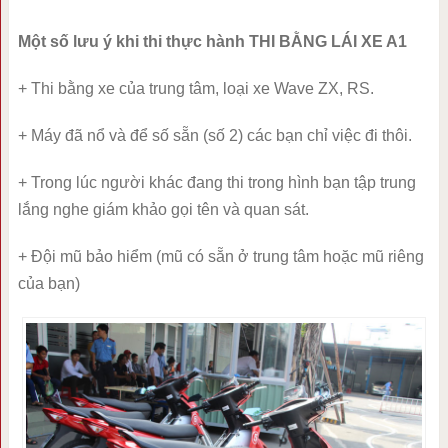
Một số lưu ý khi thi thực hành THI BẰNG LÁI XE A1
+ Thi bằng xe của trung tâm, loại xe Wave ZX, RS.
+ Máy đã nổ và để số sẵn (số 2) các bạn chỉ việc đi thôi.
+ Trong lúc người khác đang thi trong hình bạn tập trung
lắng nghe giám khảo gọi tên và quan sát.
+ Đội mũ bảo hiểm (mũ có sẵn ở trung tâm hoặc mũ riêng
của bạn)