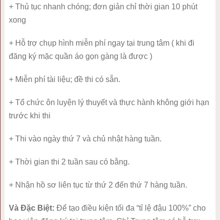
+ Thủ tục nhanh chóng; đơn giản chỉ thời gian 10 phút
xong
+ Hỗ trợ chụp hình miễn phí ngay tại trung tâm ( khi đi
đăng ký mặc quần áo gọn gàng là được )
+ Miễn phí tài liệu; đề thi có sẵn.
+ Tổ chức ôn luyện lý thuyết và thực hành không giới hạn
trước khi thi
+ Thi vào ngày thứ 7 và chủ nhật hàng tuần.
+ Thời gian thi 2 tuần sau có bằng.
+ Nhận hồ sơ liên tục từ thứ 2 đến thứ 7 hàng tuần.
Và Đặc Biệt:
Để tạo điều kiện tối đa “tỉ lệ đậu 100%” cho