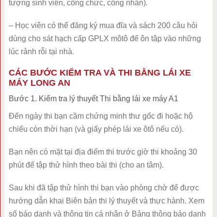
tượng sinh viên, công chức, công nhân).
– Học viên có thể đăng ký mua đĩa và sách 200 câu hỏi
dùng cho sát hạch cấp GPLX môtô để ôn tập vào những
lúc rảnh rỗi tại nhà.
CÁC BƯỚC KIỂM TRA VÀ THI BẰNG LÁI XE
MÁY LONG AN
Bước 1. Kiểm tra lý thuyết Thi bằng lái xe máy A1
Đến ngày thi bạn cầm chứng minh thư gốc đi hoặc hộ
chiếu còn thời hạn (và giấy phép lái xe ôtô nếu có).
Bạn nên có mặt tại địa điểm thi trước giờ thi khoảng 30
phút để tập thử hình theo bài thi (cho an tâm).
Sau khi đã tập thử hình thi bạn vào phòng chờ để được
hướng dẫn khai Biên bản thi lý thuyết và thực hành. Xem
số báo danh và thông tin cá nhân ở Bảng thông báo danh