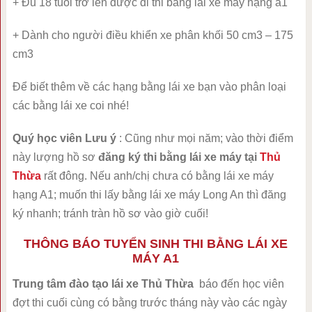
+ Đủ 18 tuổi trở lên được đi thi bằng lái xe máy hạng a1
+ Dành cho người điều khiển xe phân khối 50 cm
3
– 175
cm
3
Để biết thêm về các hạng bằng lái xe bạn vào phân loại
các bằng lái xe coi nhé!
Quý học viên Lưu ý
: Cũng như mọi năm; vào thời điểm
này lượng hồ sơ
đăng ký thi bằng lái xe máy tại
Thủ
Thừa
rất đông. Nếu anh/chị chưa có bằng lái xe máy
hạng A1; muốn thi lấy bằng lái xe máy Long An thì đăng
ký nhanh; tránh tràn hồ sơ vào giờ cuối!
THÔNG BÁO TUYỂN SINH THI BẰNG LÁI XE
MÁY A1
Trung tâm đào tạo lái xe Thủ Thừa
báo đến học viên
đợt thi cuối cùng có bằng trước tháng này vào các ngày