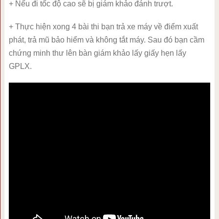
+ Nếu đi tốc độ cao sẽ bị giám khảo đánh trượt.
+ Thực hiện xong 4 bài thi bạn trả xe máy về điểm xuất
phát, trả mũ bảo hiểm và không tắt máy. Sau đó bạn cầm
chứng minh thư lên bàn giám khảo lấy giấy hẹn lấy
GPLX.