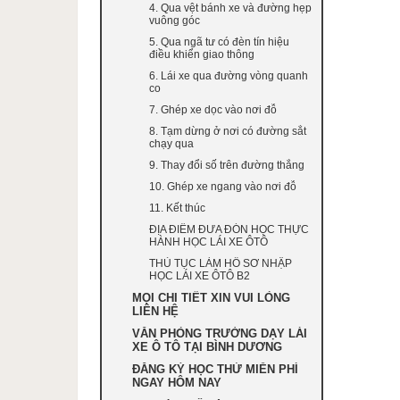
4. Qua vệt bánh xe và đường hẹp
vuông góc
5. Qua ngã tư có đèn tín hiệu
điều khiển giao thông
6. Lái xe qua đường vòng quanh
co
7. Ghép xe dọc vào nơi đỗ
8. Tạm dừng ở nơi có đường sắt
chạy qua
9. Thay đổi số trên đường thẳng
10. Ghép xe ngang vào nơi đỗ
11. Kết thúc
ĐỊA ĐIỂM ĐƯA ĐÓN HỌC THỰC
HÀNH HỌC LÁI XE ÔTÔ
THỦ TỤC LÀM HỒ SƠ NHẬP
HỌC LÁI XE ÔTÔ B2
MỌI CHI TIẾT XIN VUI LÒNG
LIÊN HỆ
VĂN PHÒNG TRƯỜNG DẠY LÁI
XE Ô TÔ TẠI BÌNH DƯƠNG
ĐĂNG KÝ HỌC THỬ MIỄN PHÍ
NGAY HÔM NAY