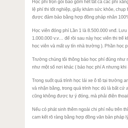
Học phí trọn gói bao gồm hết tất cả các phí xă
lệ phí thi tốt nghiệp, giấy khám sức khỏe, chụp
được đảm bảo bằng hợp đồng pháp nhân 100% c
Học viên đóng phí Lần 1 là 8.500.000 vnđ. Lưu
1.000.000 v.v… để rồi sau này học viên thi trể k
học viên và mất uy tín nhà trường ). Phần học 
Trường chúng tôi thông báo học phí đúng như n
như một số nơi khác ( báo học phí A nhưng khi 
Trong suốt quá trình học lái xe ô tô tại trường 
và nhận bằng, trong quá trình học dù là bất cứ a
cũng không được tự ý đóng, mà phải điện thoại
Nếu có phát sinh thêm ngoài chi phí nêu trên th
cam kết rõ ràng bằng hợp đồng văn bản pháp lý 