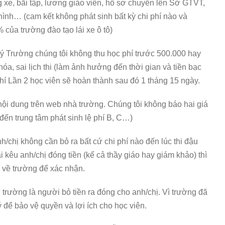
ng xe, bãi tập, lương giáo viên, hồ sơ chuyển lên Sở GTVT,
 hình… (cam kết không phát sinh bất kỳ chi phí nào và
ủa trường đào tạo lái xe ô tô)
 ý Trường chúng tôi không thu học phí trước 500.000 hay
hóa, sai lịch thi (làm ảnh hưởng đến thời gian và tiền bạc
phí Lần 2 học viên sẽ hoàn thành sau đó 1 tháng 15 ngày.
ội dung trên web nhà trường. Chúng tôi không báo hai giá
đến trung tâm phát sinh lệ phí B, C…)
anh/chị không cần bỏ ra bất cứ chi phí nào đến lúc thi đậu
i kêu anh/chị đóng tiền (kể cả thầy giáo hay giám khảo) thì
 về trường để xác nhận.
ì trường là người bỏ tiền ra đóng cho anh/chị. Vì trường đã
để bảo vệ quyền và lợi ích cho học viên.