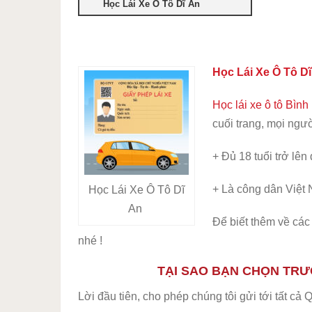
Học Lái Xe Ô Tô Dĩ An
Học Lái Xe Ô Tô D
Học lái xe ô tô Bìn
cuối trang, mọi ngư
+ Đủ 18 tuổi trở lên
+ Là công dân Việt
Học Lái Xe Ô Tô Dĩ
An
Để biết thêm về các
nhé !
TẠI SAO BẠN CHỌN TRƯ
Lời đầu tiên, cho phép chúng tôi gửi tới tất cả