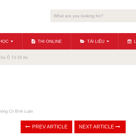
 HỌC
THI ONLINE
TÀI LIỆU
L
 Xe Ô Tô Dĩ An
hông Có Bình Luận
PREV ARTICLE
NEXT ARTICLE