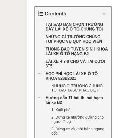
Contents
TẠI SAO BẠN CHỌN TRƯỜNG
DẠY LÁI XE Ô TÔ CHÚNG TÔI
NHỮNG GÌ TRƯỜNG CHÚNG
TÔI PHỤC VỤ QUÝ HỌC VIÊN
THÔNG BÁO TUYỂN SINH KHÓA
LÁI XE Ô TÔ HẠNG B2
LÁI XE 4-7-9 CHỔ VÀ TẢI DƯỚI
3T5
HỌC PHÍ HỌC LÁI XE Ô TÔ
KHÓA 828B2021
NHỮNG GÌ TRƯỜNG CHÚNG
TÔI TẠO RA SỰ KHÁC BIỆT
Hướng dẫn 11 bài thi sát hạch
lái xe B2
1. Xuất phát
2. Dừng xe nhường đường cho
người đi bộ
3. Dừng xe và khởi hành ngang
dốc