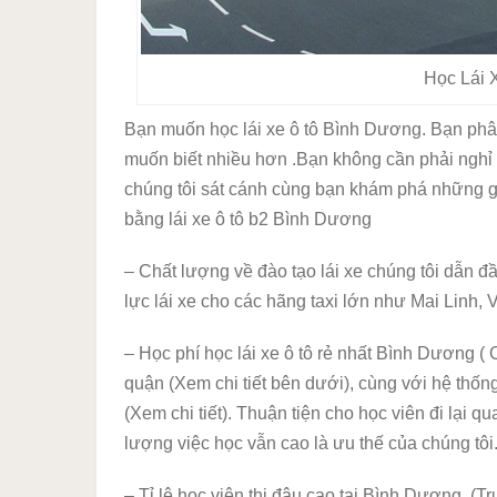
Học Lái 
Bạn muốn học lái xe ô tô Bình Dương. Bạn phâ
muốn biết nhiều hơn .Bạn không cần phải nghỉ 
chúng tôi sát cánh cùng bạn khám phá những gì
bằng lái xe ô tô b2 Bình Dương
– Chất lượng về đào tạo lái xe chúng tôi dẫn đ
lực lái xe cho các hãng taxi lớn như Mai Linh, 
– Học phí học lái xe ô tô rẻ nhất Bình Dương (
quận (Xem chi tiết bên dưới), cùng với hệ thố
(Xem chi tiết). Thuận tiện cho học viên đi lại 
lượng việc học vẫn cao là ưu thế của chúng tôi
– Tỉ lệ học viên thi đậu cao tại Bình Dương. (T