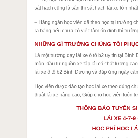
sát hạch cũng là sân thi sát hạch lái xe lớn nh
– Hàng ngàn học viên đã theo học tại trường chú
ra bằng nếu chưa có việc làm ổn định thì trường
NHỮNG GÌ TRƯỜNG CHÚNG TÔI PHỤC
Là một trường dạy lái xe ô tô b2 uy tín tại Bình
môn, đầu tư nguồn xe tập lái có chất lượng ca
lái xe ô tô b2 Bình Dương và đáp ứng ngày càng 
Học viên được đào tạo học lái xe theo đúng c
thuật lái xe nâng cao, Giúp cho học viên luôn tự
THÔNG BÁO TUYỂN SI
LÁI XE 4-7-
HỌC PHÍ HỌC LÁ