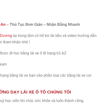
ĩ An
– Thủ Tục Đơn Giản – Nhận Bằng Nhanh
h Dương
tại trung tâm có hổ trợ tài liệu và video hướng dẫn
ời tham khảo nhé !
 được đi học bằng lái xe ô tô hạng b1-b2
 Nam
 hạng bằng lái xe bạn vào phân loại các bằng lái xe coi
ỜNG DẠY LÁI XE Ô TÔ CHÚNG TÔI
 Quý học viên lời chúc sức khỏe và luôn thành công.