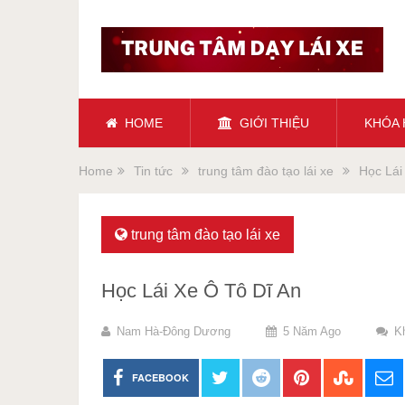
HOME
GIỚI THIỆU
KHÓA
Home
Tin tức
trung tâm đào tạo lái xe
Học Lái
trung tâm đào tạo lái xe
Học Lái Xe Ô Tô Dĩ An
Nam Hà-Đông Dương
5 Năm Ago
K
FACEBOOK