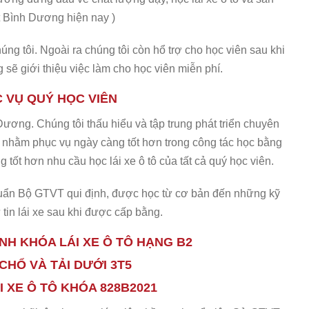
ất Bình Dương hiện nay )
ng tôi. Ngoài ra chúng tôi còn hổ trợ cho học viên sau khi
 sẽ giới thiệu việc làm cho học viên miễn phí.
 VỤ QUÝ HỌC VIÊN
 Dương. Chúng tôi thấu hiểu và tập trung phát triển chuyên
o nhằm phục vụ ngày càng tốt hơn trong công tác học bằng
tốt hơn nhu cầu học lái xe ô tô của tất cả quý học viên.
huẩn Bộ GTVT qui định, được học từ cơ bản đến những kỹ
 tin lái xe sau khi được cấp bằng.
NH KHÓA LÁI XE Ô TÔ HẠNG B2
9 CHỔ VÀ TẢI DƯỚI 3T5
I XE Ô TÔ KHÓA 828B2021