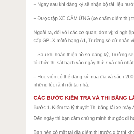
+ Ngay sau khi đăng ký sẽ nhận bộ tài liệu hướ
+ Được tập XE CẢM ỨNG (xe chấm điểm thi) trư
Ngoài ra, đối với các cơ quan; đơn vị; xí nghi
cấp GPLX môtô hạng A1, Trường sẽ cử nhân viê
– Sau khi hoàn thiện hồ sơ đăng ký, Trường sẽ t
tổ chức thi sát hạch vào ngày thứ 7 và chủ nhậ
– Học viên có thể đăng ký mua đĩa và sách 20
những lúc rảnh rỗi tại nhà.
CÁC BƯỚC KIỂM TRA VÀ THI BẰNG L
Bước 1. Kiểm tra lý thuyết Thi bằng lái xe máy 
Đến ngày thi bạn cầm chứng minh thư gốc đi hoặ
Bạn nên có mặt tại địa điểm thi trước giờ thi kh