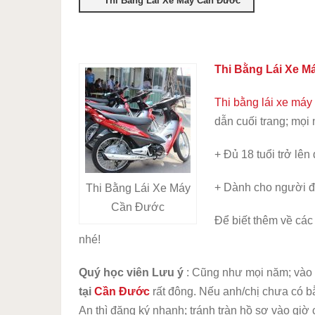
Thi Bằng Lái Xe Máy Cần Đước
Thi Bằng Lái Xe 
Thi bằng lái xe máy
dẫn cuối trang; mọi
+ Đủ 18 tuổi trở lên
+ Dành cho người đ
Thi Bằng Lái Xe Máy
Cần Đước
Để biết thêm về các
nhé!
Quý học viên Lưu ý
: Cũng như mọi năm; vào 
tại
Cần Đước
rất đông. Nếu anh/chị chưa có b
An thì đăng ký nhanh; tránh tràn hồ sơ vào giờ 