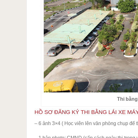
Thi bằng
HỒ SƠ ĐĂNG KÝ THI BẰNG LÁI XE MÁ
– 6 ảnh 3×4 ( Học viên lên văn phòng chụp để
– 1 bản photo: CMND (cấp cách ngày thi trong 