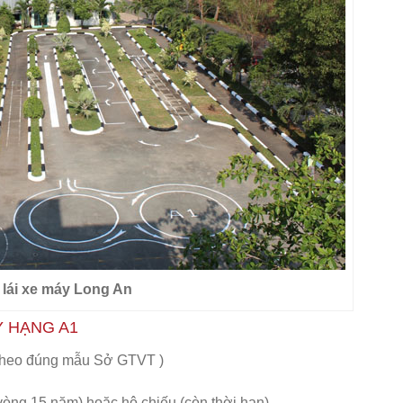
 lái xe máy Long An
Y HẠNG A1
 theo đúng mẫu Sở GTVT )
vòng 15 năm) hoặc hộ chiếu (còn thời hạn)