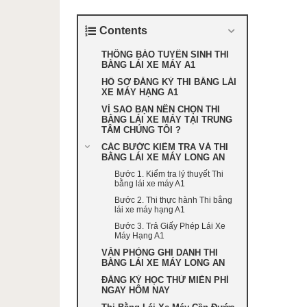
Contents
THÔNG BÁO TUYỂN SINH THI
BẰNG LÁI XE MÁY A1
HỒ SƠ ĐĂNG KÝ THI BẰNG LÁI
XE MÁY HẠNG A1
VÌ SAO BẠN NÊN CHỌN THI
BẰNG LÁI XE MÁY TẠI TRUNG
TÂM CHÚNG TÔI ?
CÁC BƯỚC KIỂM TRA VÀ THI
BẰNG LÁI XE MÁY LONG AN
Bước 1. Kiểm tra lý thuyết Thi
bằng lái xe máy A1
Bước 2. Thi thực hành Thi bằng
lái xe máy hạng A1
Bước 3. Trả Giấy Phép Lái Xe
Máy Hạng A1
VĂN PHÒNG GHI DANH THI
BẰNG LÁI XE MÁY LONG AN
ĐĂNG KÝ HỌC THỬ MIỄN PHÍ
NGAY HÔM NAY