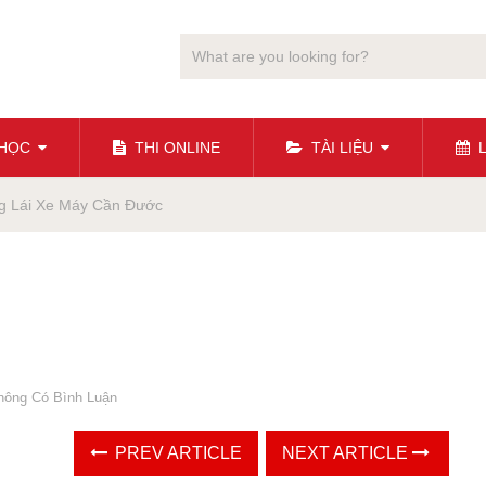
 HỌC
THI ONLINE
TÀI LIỆU
L
g Lái Xe Máy Cần Đước
hông Có Bình Luận
PREV ARTICLE
NEXT ARTICLE