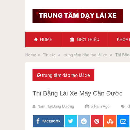
HOME
GIỚI THIỆU
KHÓA
Home
Tin tức
trung tâm đào tạo lái xe
Thi Bằn
trung tâm đào tạo lái xe
Thi Bằng Lái Xe Máy Cần Đước
Nam Hà-Đông Dương
5 Năm Ago
K
FACEBOOK