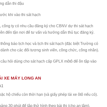
ng dẫn thi đậu
ớc khi vào thi sát hạch
ệp, công ty có nhu cầu đăng ký cho CBNV dự thi sát hạch
n đến tận nơi để tư vấn và hướng dẫn thủ tục đăng ký.
hông báo lịch học và lịch thi sát hạch (đặc biệt Trường có
t dành cho các đối tượng sinh viên, công chức, công nhân).
0 câu hỏi dùng cho sát hạch cấp GPLX môtô để ôn tập vào
ÁI XE MÁY LONG AN
A1
c hộ chiếu còn thời hạn (và giấy phép lái xe ôtô nếu có).
oảng 30 phút để tập thử hình theo bài thi (cho an tâm).