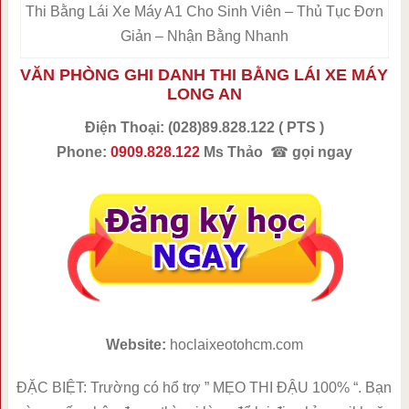
Thi Bằng Lái Xe Máy A1 Cho Sinh Viên – Thủ Tục Đơn
Giản – Nhận Bằng Nhanh
VĂN PHÒNG GHI DANH THI BẰNG LÁI XE MÁY
LONG AN
Điện Thoại:
(028)89.828.122 ( PTS )
Phone:
0909.828.122
Ms Thảo
☎
gọi ngay
Website:
hoclaixeotohcm.com
ĐẶC BIỆT: Trường có hổ trợ ” MẸO THI ĐẬU 100% “. Bạn