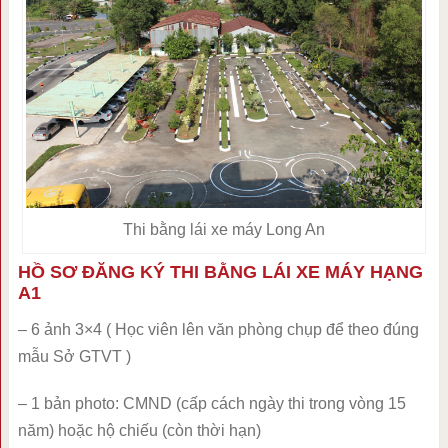
Thi bằng lái xe máy Long An
HỒ SƠ ĐĂNG KÝ THI BẰNG LÁI XE MÁY HẠNG
A1
– 6 ảnh 3×4 ( Học viên lên văn phòng chụp để theo đúng
mẫu Sở GTVT )
– 1 bản photo: CMND (cấp cách ngày thi trong vòng 15
năm) hoặc hộ chiếu (còn thời hạn)