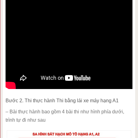
Bước 2. Thi thực hành Thi bằng lái xe máy hạng A1
– Bài thực hành bao gồm 4 bài thi như hình phía dưới,
trình tự đi như sau