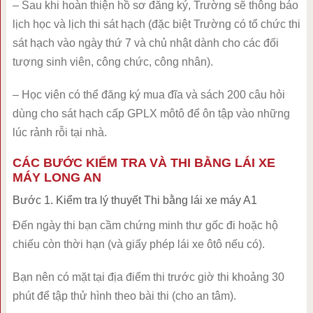
– Sau khi hoàn thiện hồ sơ đăng ký, Trường sẽ thông báo
lịch học và lịch thi sát hạch (đặc biệt Trường có tổ chức thi
sát hạch vào ngày thứ 7 và chủ nhật dành cho các đối
tượng sinh viên, công chức, công nhân).
– Học viên có thể đăng ký mua đĩa và sách 200 câu hỏi
dùng cho sát hạch cấp GPLX môtô để ôn tập vào những
lúc rảnh rỗi tại nhà.
CÁC BƯỚC KIỂM TRA VÀ THI BẰNG LÁI XE
MÁY LONG AN
Bước 1. Kiểm tra lý thuyết Thi bằng lái xe máy A1
Đến ngày thi bạn cầm chứng minh thư gốc đi hoặc hộ
chiếu còn thời hạn (và giấy phép lái xe ôtô nếu có).
Bạn nên có mặt tại địa điểm thi trước giờ thi khoảng 30
phút để tập thử hình theo bài thi (cho an tâm).