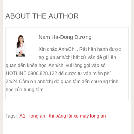
ABOUT THE AUTHOR
Nam Hà-Đông Dương
Xin chào Anh/Chị . Rất hân hạnh được
trợ giúp anh/chị bất cứ vấn đề gì liên
quan đến khóa học. Anh/chị vui lòng gọi vào số
HOTLINE 0906.828.122 để được tư vấn miễn phí
24/24 Cảm ơn anh/chị đã quan tâm đến chương trình
học của trung tâm.
Tags:
A1
,
long an
,
thi bằng lái xe máy long an