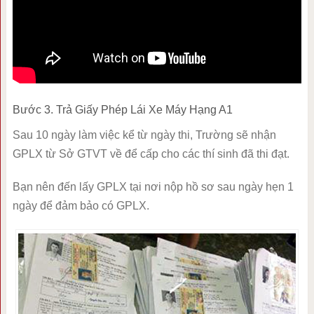
Bước 3. Trả Giấy Phép Lái Xe Máy Hạng A1
Sau 10 ngày làm việc kể từ ngày thi, Trường sẽ nhận
GPLX từ Sở GTVT về để cấp cho các thí sinh đã thi đạt.
Bạn nên đến lấy GPLX tại nơi nộp hồ sơ sau ngày hẹn 1
ngày để đảm bảo có GPLX.