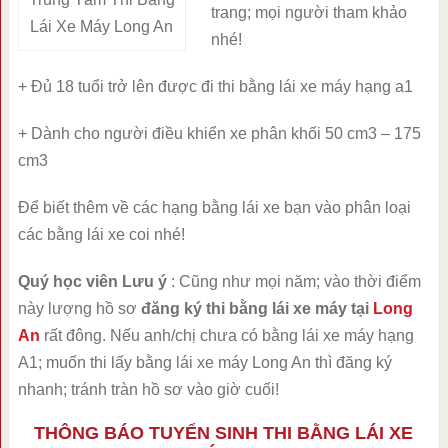
trang; mọi người tham khảo
Lái Xe Máy Long An
nhé!
+ Đủ 18 tuổi trở lên được đi thi bằng lái xe máy hạng a1
+ Dành cho người điều khiển xe phân khối 50 cm
3
– 175
cm
3
Để biết thêm về các hạng bằng lái xe bạn vào phân loại
các bằng lái xe coi nhé!
Quý học viên Lưu ý
: Cũng như mọi năm; vào thời điểm
này lượng hồ sơ
đăng ký thi bằng lái xe máy tại
Long
An
rất đông. Nếu anh/chị chưa có bằng lái xe máy hạng
A1; muốn thi lấy bằng lái xe máy Long An thì đăng ký
nhanh; tránh tràn hồ sơ vào giờ cuối!
THÔNG BÁO TUYỂN SINH THI BẰNG LÁI XE