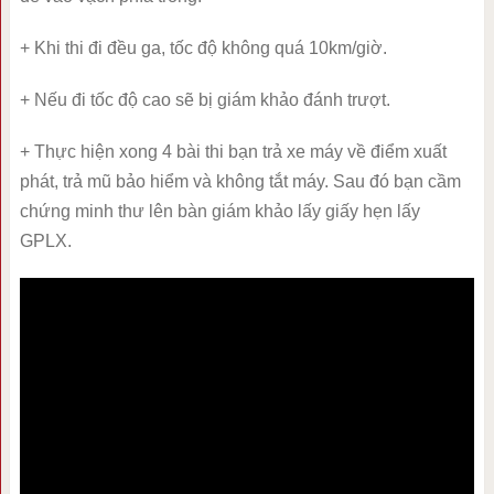
+ Khi thi đi đều ga, tốc độ không quá 10km/giờ.
+ Nếu đi tốc độ cao sẽ bị giám khảo đánh trượt.
+ Thực hiện xong 4 bài thi bạn trả xe máy về điểm xuất
phát, trả mũ bảo hiểm và không tắt máy. Sau đó bạn cầm
chứng minh thư lên bàn giám khảo lấy giấy hẹn lấy
GPLX.