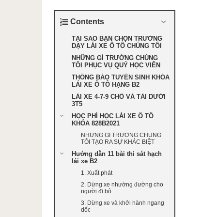
Contents
TẠI SAO BẠN CHỌN TRƯỜNG
DẠY LÁI XE Ô TÔ CHÚNG TÔI
NHỮNG GÌ TRƯỜNG CHÚNG
TÔI PHỤC VỤ QUÝ HỌC VIÊN
THÔNG BÁO TUYỂN SINH KHÓA
LÁI XE Ô TÔ HẠNG B2
LÁI XE 4-7-9 CHỔ VÀ TẢI DƯỚI
3T5
HỌC PHÍ HỌC LÁI XE Ô TÔ
KHÓA 828B2021
NHỮNG GÌ TRƯỜNG CHÚNG
TÔI TẠO RA SỰ KHÁC BIỆT
Hướng dẫn 11 bài thi sát hạch
lái xe B2
1. Xuất phát
2. Dừng xe nhường đường cho
người đi bộ
3. Dừng xe và khởi hành ngang
dốc