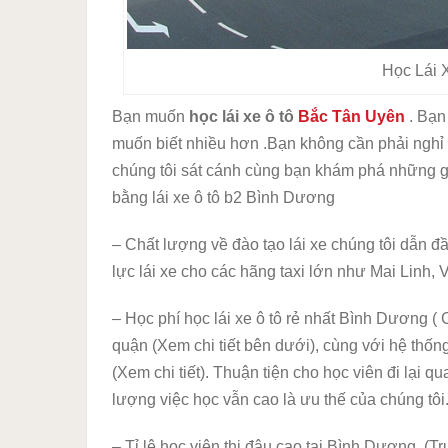
Học Lái 
Bạn muốn
học lái xe ô tô
Bắc Tân Uyên
. Bạn
muốn biết nhiều hơn .Bạn không cần phải nghỉ 
chúng tôi sát cánh cùng bạn khám phá những gì
bằng lái xe ô tô b2 Bình Dương
– Chất lượng về đào tạo lái xe chúng tôi dẫn đ
lực lái xe cho các hãng taxi lớn như Mai Linh, 
– Học phí học lái xe ô tô rẻ nhất Bình Dương (
quận (Xem chi tiết bên dưới), cùng với hệ thố
(Xem chi tiết). Thuận tiện cho học viên đi lại 
lượng việc học vẫn cao là ưu thế của chúng tôi
– Tỉ lệ học viên thi đậu cao tại Bình Dương. (T