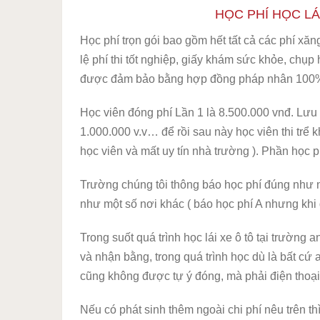
HỌC PHÍ HỌC LÁ
Học phí trọn gói bao gồm hết tất cả các phí xă
lệ phí thi tốt nghiệp, giấy khám sức khỏe, chụp
được đảm bảo bằng hợp đồng pháp nhân 100% c
Học viên đóng phí Lần 1 là 8.500.000 vnđ. Lưu
1.000.000 v.v… để rồi sau này học viên thi trể k
học viên và mất uy tín nhà trường ). Phần học 
Trường chúng tôi thông báo học phí đúng như n
như một số nơi khác ( báo học phí A nhưng khi 
Trong suốt quá trình học lái xe ô tô tại trường 
và nhận bằng, trong quá trình học dù là bất cứ a
cũng không được tự ý đóng, mà phải điện thoại
Nếu có phát sinh thêm ngoài chi phí nêu trên th