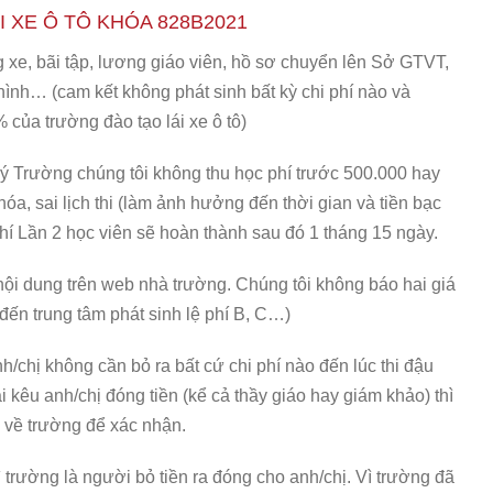
I XE Ô TÔ KHÓA 828B2021
ng xe, bãi tập, lương giáo viên, hồ sơ chuyển lên Sở GTVT,
 hình… (cam kết không phát sinh bất kỳ chi phí nào và
ủa trường đào tạo lái xe ô tô)
 ý Trường chúng tôi không thu học phí trước 500.000 hay
hóa, sai lịch thi (làm ảnh hưởng đến thời gian và tiền bạc
phí Lần 2 học viên sẽ hoàn thành sau đó 1 tháng 15 ngày.
ội dung trên web nhà trường. Chúng tôi không báo hai giá
đến trung tâm phát sinh lệ phí B, C…)
anh/chị không cần bỏ ra bất cứ chi phí nào đến lúc thi đậu
i kêu anh/chị đóng tiền (kể cả thầy giáo hay giám khảo) thì
 về trường để xác nhận.
ì trường là người bỏ tiền ra đóng cho anh/chị. Vì trường đã