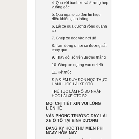
4. Qua vệt bánh xe và đường hẹp
vuông góc
5. Qua ngã tư có đèn tín hiệu
điều khiển giao thông
6. Lái xe qua đường vòng quanh
co
7. Ghép xe dọc vào nơi đỗ
8. Tạm dừng ở nơi có đường sắt
chạy qua
9. Thay đổi số trên đường thẳng
10. Ghép xe ngang vào nơi đỗ
11. Kết thúc
ĐỊA ĐIỂM ĐƯA ĐÓN HỌC THỰC
HÀNH HỌC LÁI XE ÔTÔ
THỦ TỤC LÀM HỒ SƠ NHẬP
HỌC LÁI XE ÔTÔ B2
MỌI CHI TIẾT XIN VUI LÒNG
LIÊN HỆ
VĂN PHÒNG TRƯỜNG DẠY LÁI
XE Ô TÔ TẠI BÌNH DƯƠNG
ĐĂNG KÝ HỌC THỬ MIỄN PHÍ
NGAY HÔM NAY