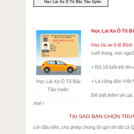
Học Lái Xe Ô Tô Bắc Tân Uyên
Học Lái Xe Ô Tô B
Học lái xe ô tô Bìn
cuối trang, mọi ngư
+ Đủ 18 tuổi trở lên
+ Là công dân Việt
Học Lái Xe Ô Tô Bắc
Tân Uyên
Để biết thêm về các
nhé !
TẠI SAO BẠN CHỌN TRƯ
Lời đầu tiên, cho phép chúng tôi gửi tới tất cả