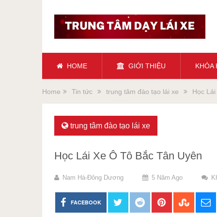
HOME
GIỚI THIỆU
KHÓA
Home
Tin tức
trung tâm đào tạo lái xe
Học Lái
trung tâm đào tạo lái xe
Học Lái Xe Ô Tô Bắc Tân Uyên
Nam Hà-Đông Dương
5 Năm Ago
K
FACEBOOK