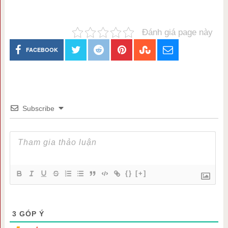
Đánh giá page này
FACEBOOK
Subscribe
{}
[+]
3
GÓP Ý