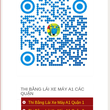
THI BẰNG LÁI XE MÁY A1 CÁC
QUẬN
Thi Bằng Lái Xe Máy A1 Quận 1