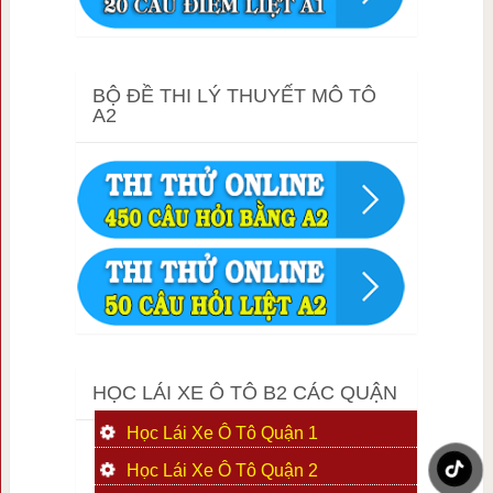
BỘ ĐỀ THI LÝ THUYẾT MÔ TÔ
A2
HỌC LÁI XE Ô TÔ B2 CÁC QUẬN
Học Lái Xe Ô Tô Quận 1
Học Lái Xe Ô Tô Quận 2