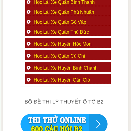
Học Lái Xe Quận Bình Thạnh
Học Lái Xe Quận Phú Nhuận
Học Lái Xe Quận Gò Vấp
Học Lái Xe Quận Thủ Đức
Học Lái Xe Huyện Hóc Môn
Học Lái Xe Quận Củ Chi
Học Lái Xe Huyện Bình Chánh
Học Lái Xe Huyện Cần Giờ
BỘ ĐỀ THI LÝ THUYẾT Ô TÔ B2