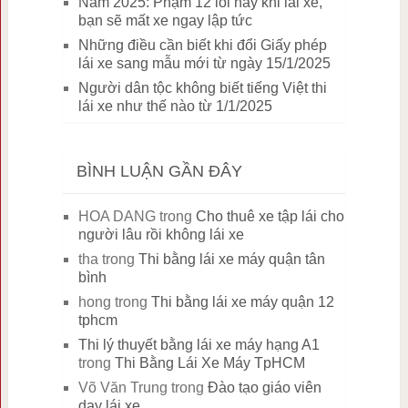
Năm 2025: Phạm 12 lỗi này khi lái xe,
bạn sẽ mất xe ngay lập tức
Những điều cần biết khi đổi Giấy phép
lái xe sang mẫu mới từ ngày 15/1/2025
Người dân tộc không biết tiếng Việt thi
lái xe như thế nào từ 1/1/2025
BÌNH LUẬN GẦN ĐÂY
HOA DANG
trong
Cho thuê xe tập lái cho
người lâu rồi không lái xe
tha
trong
Thi bằng lái xe máy quận tân
bình
hong
trong
Thi bằng lái xe máy quận 12
tphcm
Thi lý thuyết bằng lái xe máy hạng A1
trong
Thi Bằng Lái Xe Máy TpHCM
Võ Văn Trung
trong
Đào tạo giáo viên
dạy lái xe