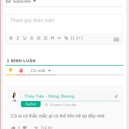
Subscribe
{}
[+]
1
BÌNH LUẬN
Cũ nhất
Thủy Tiên - Đông Dương
Author
10 years Cách đây
Có ai có thắc mắc gì có thể liên hệ tại đây nhé
Trả lời
0