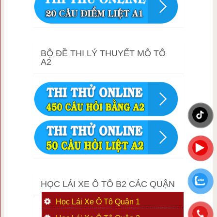
BỘ ĐỀ THI LÝ THUYẾT MÔ TÔ
A2
HỌC LÁI XE Ô TÔ B2 CÁC QUẬN
Học Lái Xe Ô Tô Quận 1