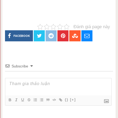
Đánh giá page này
FACEBOOK
Subscribe
{}
[+]