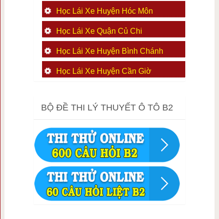
Học Lái Xe Huyện Hóc Môn
Học Lái Xe Quận Củ Chi
Học Lái Xe Huyện Bình Chánh
Học Lái Xe Huyện Cần Giờ
BỘ ĐỀ THI LÝ THUYẾT Ô TÔ B2