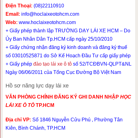
Điện Thoại:
(08)22110910
Email:
info@hoclaixeotohcm.com
Web:
www.hoclaixeotohcm.com
+ Giấy phép thành lập TRƯỜNG DẠY LÁI XE HCM – Do
Ủy Ban Nhân Dân Tp.HCM cấp ngày 25/10/2010
+ Giấy chứng nhận đăng ký kinh doanh và đăng ký thuế
số 03010525871 do Sở Kế Hoạch Đầu Tư cấp giấy phép
+ Giấy phép
đào tạo lái xe ô tô
số 52/TCĐBVN-QLPT&NL
Ngày 06/06/2011 của Tổng Cục Đường Bộ Việt Nam
Hồ sơ năng lực dạy lái xe
VĂN PHÒNG CHÍNH ĐĂNG KÝ GHI DANH NHẬP
HỌC
LÁI XE Ô TÔ
TP.HCM
Địa chỉ VP:
Số 1846 Nguyễn Cửu Phú , Phường Tân
Kiên, Bình Chánh, TP.HCM