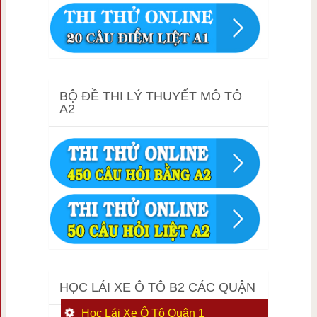
BỘ ĐỀ THI LÝ THUYẾT MÔ TÔ
A2
HỌC LÁI XE Ô TÔ B2 CÁC QUẬN
Học Lái Xe Ô Tô Quận 1