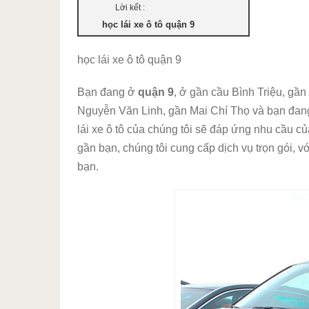
Lời kết :
học lái xe ô tô quận 9
học lái xe ô tô quận 9
Bạn đang ở
quận 9
, ở gần cầu Bình Triệu, g
Nguyễn Văn Linh, gần Mai Chí Thọ và bạn đang 
lái xe ô tô của chúng tôi sẽ đáp ứng nhu cầu củ
gần bạn, chúng tôi cung cấp dịch vụ trọn gói, v
bạn.