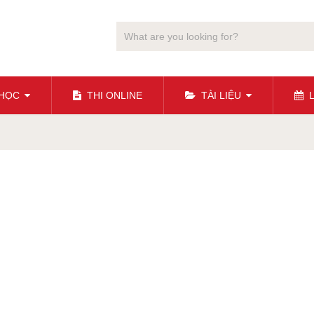
 HỌC
THI ONLINE
TÀI LIỆU
L