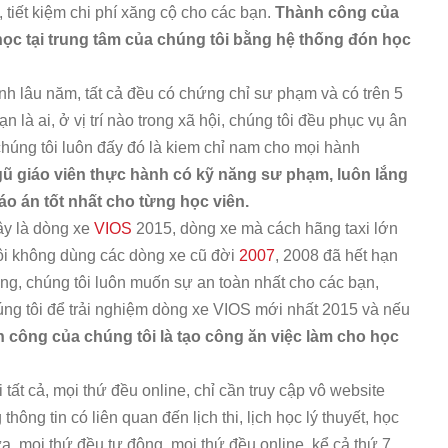
n, tiết kiệm chi phí xăng cộ cho các bạn.
Thành công của
 học tại trung tâm của chúng tôi bằng hệ thống đón học
nh lâu năm, tất cả đều có chứng chỉ sư phạm và có trên 5
n là ai, ở vị trí nào trong xã hội, chúng tôi đều phục vụ ân
húng tôi luôn đấy đó là kiem chỉ nam cho mọi hành
gũ giáo viên thực hành có kỹ năng sư phạm, luôn lắng
áo án tốt nhất cho từng học viên.
ây là dòng xe
VIOS
2015, dòng xe mà cách hãng taxi lớn
ôi không dùng các dòng xe cũ đời
2007
, 2008 đã hết hạn
g, chúng tôi luôn muốn sự an toàn nhất cho các bạn,
úng tôi để trải nghiệm dòng xe VIOS mới nhất 2015 và nếu
 công của chúng tôi là tạo công ăn việc làm cho học
 tất cả, mọi thứ đều online, chỉ cần truy cập vô website
 thông tin có liên quan đến lịch thi, lịch học lý thuyết, học
a, mọi thứ đều tự động, mọi thứ đều online, kể cả thứ 7,