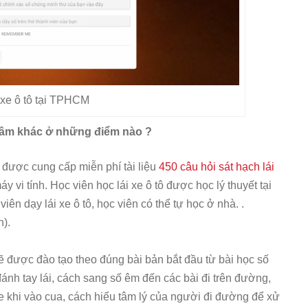
 xe ô tô tại TPHCM
 tâm khác ở những điểm nào ?
ẽ được cung cấp miễn phí tài liệu
450 câu hỏi sát hạch lái
y vi tính. Học viên học lái xe ô tô được học lý thuyết tại
ên dạy lái xe ô tô, học viên có thể tự học ở nhà. .
h).
ẽ được đào tạo theo đúng bài bản bắt đầu từ bài học số
ánh tay lái, cách sang số êm đến các bài đi trên đường,
e khi vào cua, cách hiểu tâm lý của người đi đường để xử