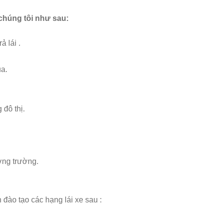
 chúng tôi như sau:
ả lái .
ua.
 đô thị.
ường trường.
 đào tạo các hạng lái xe sau :