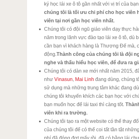
ký học lái xe ô tô gần nhất với vị trí của bạ
chúng tôi là tối ưu chi phí cho học viên
viên tại nơi gần học viên nhất.
Chúng tôi có đội ngũ giáo viên dạy thực hà
năm trong lãnh vực đào tạo lái xe ô tô, dù bạ
cần bạn vì khách hàng là Thượng Đế mà, c
động.
Thành công của chúng tôi là đội n
nghe và thấu hiểu học viên, để đưa ra gi
Chúng tôi có dàn xe mới nhất năm 2015, đ
như
Vinasun
,
Mai Linh
đang dùng, chúng t
sử dụng mà những trung tâm khác đang dùn
chúng tôi khuyến khích các bạn học với ch
bạn muốn học để lái taxi thì càng tốt.
Thành
viên khi ra trường.
Chúng tôi tạo ra một website có thể thay đổi
của chúng tôi để có thể coi tất tần tật những
phí đã đóng đợt mấy rồi, đã có bằng lái chư