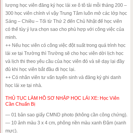
lượng học viên đăng ký học lái xe ô tô tải mỗi tháng 200 –
300 học viên chính vì vậy Trung Tâm luôn mở các lớp học
Sáng – Chiều – Tối từ Thứ 2 đến Chủ Nhật để học viên
có thể tùy ý lựa chọn sao cho phù hợp với công việc của
minh.
++ Nếu học viên có công việc đột suất trong quá trình học
lái xe tại Trường thì Trường sẽ cho học viên dời lịch học
và lịch thi theo yêu cầu của học viên đó và sẽ dạy lại đầy
đủ khi học viên bắt đầu đi học lại.
++ Có nhân viên tư vấn tuyển sinh và đăng ký ghi danh
học lái xe tại nhà.
THỦ TỤC LÀM HỒ SƠ NHẬP HỌC LÁI XE: Học Viên
Cần Chuẩn Bị
— 01 bản sao giấy CMND photo (không cần công chứng).
— 10 ảnh màu 3 x 4 cm, phông nền màu xanh Đậm (xanh
mực).