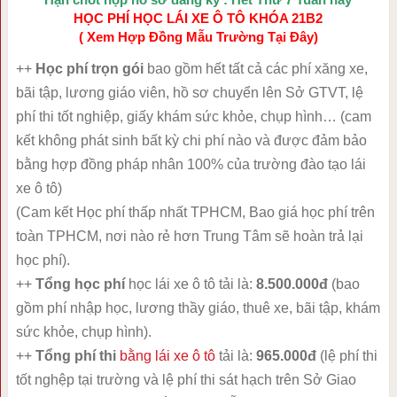
HỌC PHÍ HỌC LÁI XE Ô TÔ KHÓA 21B2
( Xem Hợp Đồng Mẫu Trường Tại Đây)
++
Học phí trọn gói
bao gồm hết tất cả các phí xăng xe,
bãi tập, lương giáo viên, hồ sơ chuyển lên Sở GTVT, lệ
phí thi tốt nghiệp, giấy khám sức khỏe, chụp hình… (cam
kết không phát sinh bất kỳ chi phí nào và được đảm bảo
bằng hợp đồng pháp nhân 100% của trường đào tạo lái
xe ô tô)
(Cam kết Học phí thấp nhất TPHCM, Bao giá học phí trên
toàn TPHCM, nơi nào rẻ hơn Trung Tâm sẽ hoàn trả lại
học phí).
++
Tổng học phí
học lái xe ô tô tải là:
8.500.000đ
(bao
gồm phí nhập học, lương thầy giáo, thuê xe, bãi tập, khám
sức khỏe, chụp hình).
++
Tổng phí thi
bằng lái xe ô tô
tải là:
965.000đ
(lệ phí thi
tốt nghệp tại trường và lệ phí thi sát hạch trên Sở Giao