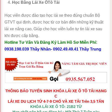
Học Bằng Lái Xe ÔTô Tải
Học viên được đào tạo học lái xe theo đúng chuẩn Bộ
GTVT qui định, được học từ cơ bản đến những kỹ thuật
lái xe nâng cao, Giúp cho học viên luôn tự tin lái xe sau
khi được cấp bằng.
Hotline Tư Vấn Và Đăng Ký Làm Hồ Sơ Miễn Phí:
0938.198.039 Thầy Nhân- 0902.49.49.41 Thầy Trung
THÔNG BÁO TUYỂN SINH KHÓA LÁI XE Ô TÔ TẢI HẠNG
C
LÁI XE DU LỊCH TỪ 4-7-9 CHỔ VÀ XE TẢI Trên 3,5 TẤN
KHÓA LÁI XE Ô TÔ: 21B2 TỪ
Hạn chốt nộp hồ sơ đăng ký : Hết Thứ 7 Tuần này