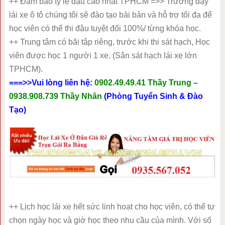
++ Đảm bảo tỷ lệ đậu cao nhất TPHCM =>> Trường dạy
lái xe ô tô chúng tôi sẽ đào tạo bài bản và hỗ trợ tối đa để
học viên có thể thi đậu tuyệt đối 100%/ từng khóa học.
++ Trung tâm có bãi tập riêng, trước khi thi sát hạch, Học
viên được học 1 người 1 xe. (Sân sát hạch lái xe lớn
TPHCM).
===>>Vui lòng liên hệ:
0902.49.49.41 Thầy Trung –
0938.908.739 Thầy Nhân
(Phòng Tuyển Sinh & Đào
Tạo)
++ Lịch học lái xe hết sức linh hoạt cho học viên, có thể tự
chọn ngày học và giờ học theo nhu cầu của mình. Với số