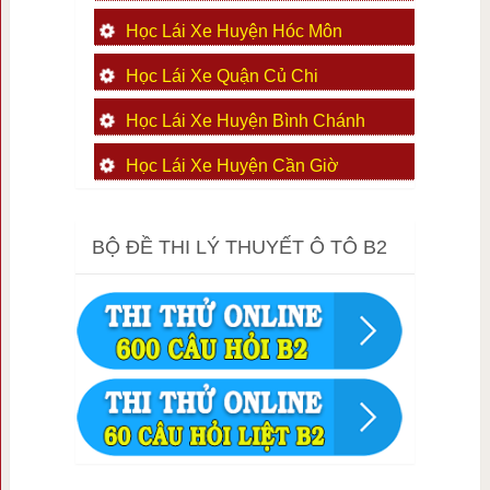
Học Lái Xe Huyện Hóc Môn
Học Lái Xe Quận Củ Chi
Học Lái Xe Huyện Bình Chánh
Học Lái Xe Huyện Cần Giờ
BỘ ĐỀ THI LÝ THUYẾT Ô TÔ B2