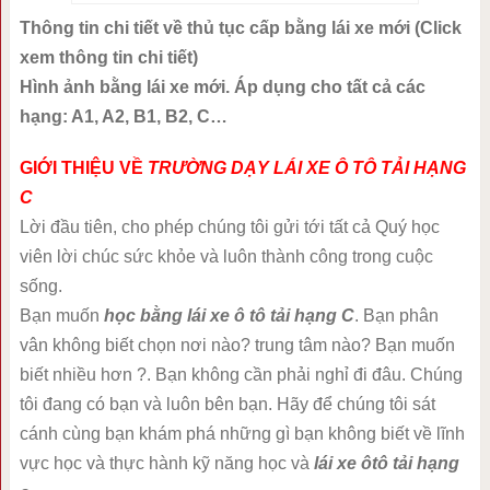
Thông tin chi tiết về thủ tục cấp bằng lái xe mới (Click
xem thông tin chi tiết)
Hình ảnh bằng lái xe mới. Áp dụng cho tất cả các
hạng: A1, A2, B1, B2, C…
GIỚI THIỆU VỀ
TRƯỜ
NG DẠY LÁI XE Ô T
Ô TẢI H
ẠNG
C
Lời đầu tiên, cho phép chúng tôi gửi tới tất cả Quý học
viên lời chúc sức khỏe và luôn thành công trong cuộc
sống.
Bạn muốn
học bằng lái xe ô tô tải hạng C
. Bạn phân
vân không biết chọn nơi nào? trung tâm nào? Bạn muốn
biết nhiều hơn ?. Bạn không cần phải nghỉ đi đâu. Chúng
tôi đang có bạn và luôn bên bạn. Hãy để chúng tôi sát
cánh cùng bạn khám phá những gì bạn không biết về lĩnh
vực học và thực hành kỹ năng học và
lái xe ôtô tải hạng