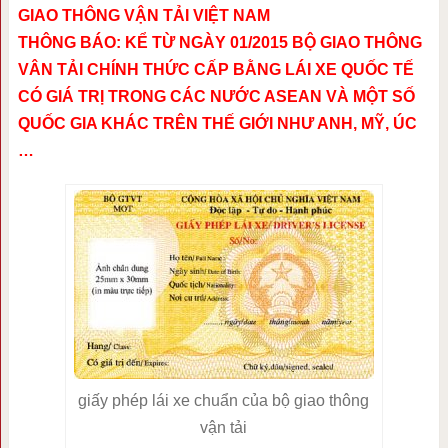
GIAO THÔNG VẬN TẢI VIỆT NAM
THÔNG BÁO: KỂ TỪ NGÀY 01/2015 BỘ GIAO THÔNG
VÂN TẢI CHÍNH THỨC CẤP BẰNG LÁI XE QUỐC TẾ
CÓ GIÁ TRỊ TRONG CÁC NƯỚC ASEAN VÀ MỘT SỐ
QUỐC GIA KHÁC TRÊN THẾ GIỚI NHƯ ANH, MỸ, ÚC
…
giấy phép lái xe chuẩn của bộ giao thông
vận tải