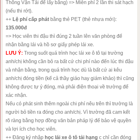
Thông Vận Tải để lấy bằng) => Miễn phí 2 lần thi sát hạch
(nếu thi rớt).
++
Lệ phí cấp phát
bằng thẻ PET (thẻ nhựa mới):
135.000đ
=> Học viên thi đậu thì đúng 2 tuần lên văn phòng để
nhận bằng lái và hồ sơ giấy phép lái xe.
LƯU Ý:
Trong suốt quá trình học lái xe ô tô tại trường
anh/chị không cần bỏ ra bất cứ chi phí nào đến lúc thi đậu
và nhận bằng, trong quá trình học dù là bất cứ ai kêu
anh/chị đóng tiền (kể cả thầy giáo hay giám khảo) thì cũng
không được tự ý đóng, mà phải điện thoại về trường để
xác nhận.
Nếu có phát sinh thêm ngoài chi phí nêu trên thì trường là
người bỏ tiền ra đóng cho anh/chị. Vì trường đã cam kết
rõ ràng bằng hợp đồng văn bản pháp lý để bảo vệ quyền
và lợi ích cho học viên.
++ Đăng ký nhập
học lái xe ô tô tải hạng
c chỉ cần đóng