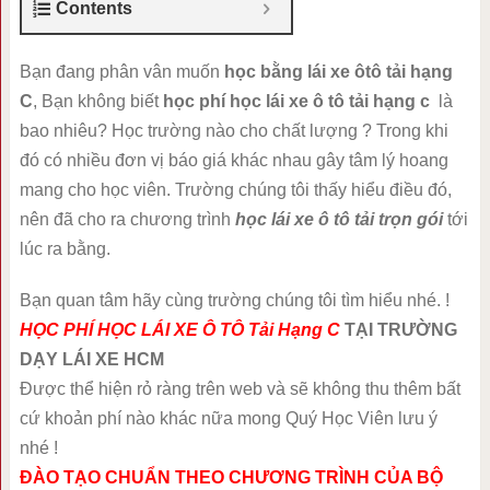
Contents
Bạn đang phân vân muốn
học bằng lái xe ôtô tải hạng
C
, Bạn không biết
học phí học lái xe ô tô tải hạng c
là
bao nhiêu? Học trường nào cho chất lượng ? Trong khi
đó có nhiều đơn vị báo giá khác nhau gây tâm lý hoang
mang cho học viên. Trường chúng tôi thấy hiểu điều đó,
nên đã cho ra chương trình
học lái xe ô tô tải trọn gói
tới
lúc ra bằng.
Bạn quan tâm hãy cùng trường chúng tôi tìm hiểu nhé. !
HỌC PHÍ HỌC LÁI XE Ô TÔ Tải Hạng C
TẠI TRƯỜNG
DẠY LÁI XE HCM
Được thể hiện rỏ ràng trên web và sẽ không thu thêm bất
cứ khoản phí nào khác nữa mong Quý Học Viên lưu ý
nhé !
ĐÀO TẠO CHUẨN THEO CHƯƠNG TRÌNH CỦA BỘ