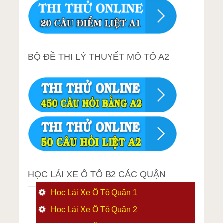
BỘ ĐỀ THI LÝ THUYẾT MÔ TÔ A2
HỌC LÁI XE Ô TÔ B2 CÁC QUẬN
Học Lái Xe Ô Tô Quận 1
Học Lái Xe Ô Tô Quận 2