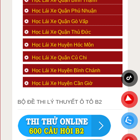
Học Lái Xe Quận Bình Thạnh
Học Lái Xe Quận Phú Nhuận
Học Lái Xe Quận Gò Vấp
Học Lái Xe Quận Thủ Đức
Học Lái Xe Huyện Hóc Môn
Học Lái Xe Quận Củ Chi
Học Lái Xe Huyện Bình Chánh
Học Lái Xe Huyện Cần Giờ
BỘ ĐỀ THI LÝ THUYẾT Ô TÔ B2