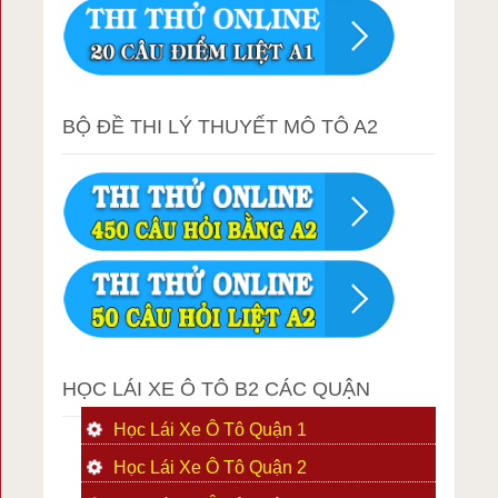
BỘ ĐỀ THI LÝ THUYẾT MÔ TÔ A2
HỌC LÁI XE Ô TÔ B2 CÁC QUẬN
Học Lái Xe Ô Tô Quận 1
Học Lái Xe Ô Tô Quận 2