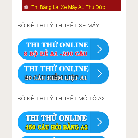
Thi Bằng Lái Xe Máy A1 Thủ Đức
BỘ ĐỀ THI LÝ THUYẾT XE MÁY
BỘ ĐỀ THI LÝ THUYẾT MÔ TÔ A2