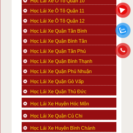
Học Lái Xe Ô Tô Quận 10
Học Lái Xe Ô Tô Quận 11
Học Lái Xe Ô Tô Quận 12
Học Lái Xe Quận Tân Bình
Học Lái Xe Quận Bình Tân
Học Lái Xe Quận Tân Phú
Học Lái Xe Quận Bình Thạnh
Học Lái Xe Quận Phú Nhuận
Học Lái Xe Quận Gò Vấp
Học Lái Xe Quận Thủ Đức
Học Lái Xe Huyện Hóc Môn
Học Lái Xe Quận Củ Chi
Học Lái Xe Huyện Bình Chánh