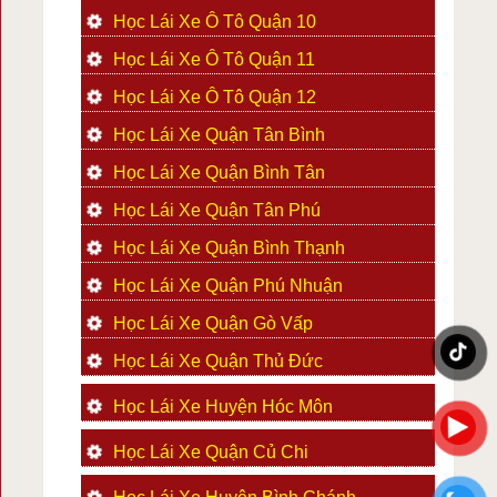
Học Lái Xe Ô Tô Quận 10
Học Lái Xe Ô Tô Quận 11
Học Lái Xe Ô Tô Quận 12
Học Lái Xe Quận Tân Bình
Học Lái Xe Quận Bình Tân
Học Lái Xe Quận Tân Phú
Học Lái Xe Quận Bình Thạnh
Học Lái Xe Quận Phú Nhuận
Học Lái Xe Quận Gò Vấp
Học Lái Xe Quận Thủ Đức
Học Lái Xe Huyện Hóc Môn
Học Lái Xe Quận Củ Chi