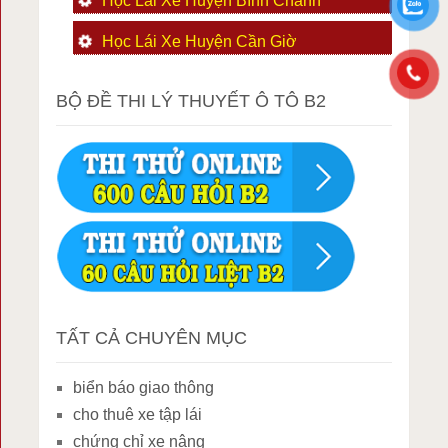
Học Lái Xe Huyện Bình Chánh
Học Lái Xe Huyện Cần Giờ
BỘ ĐỀ THI LÝ THUYẾT Ô TÔ B2
TẤT CẢ CHUYÊN MỤC
biển báo giao thông
cho thuê xe tập lái
chứng chỉ xe nâng