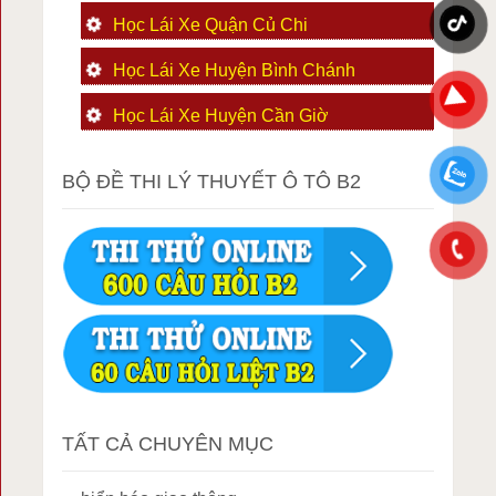
Học Lái Xe Quận Củ Chi
Học Lái Xe Huyện Bình Chánh
Học Lái Xe Huyện Cần Giờ
BỘ ĐỀ THI LÝ THUYẾT Ô TÔ B2
TẤT CẢ CHUYÊN MỤC