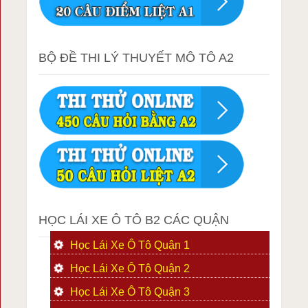
BỘ ĐỀ THI LÝ THUYẾT MÔ TÔ A2
HỌC LÁI XE Ô TÔ B2 CÁC QUẬN
Học Lái Xe Ô Tô Quận 1
Học Lái Xe Ô Tô Quận 2
Học Lái Xe Ô Tô Quận 3