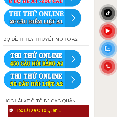
BỘ ĐỀ THI LÝ THUYẾT MÔ TÔ A2
HỌC LÁI XE Ô TÔ B2 CÁC QUẬN
Học Lái Xe Ô Tô Quận 1