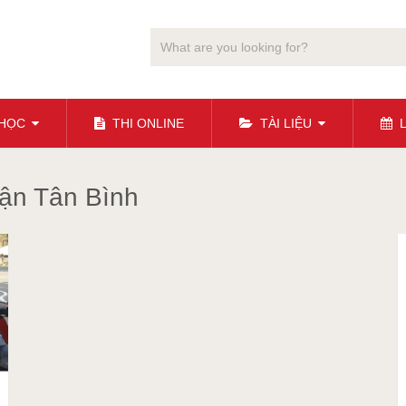
 HỌC
THI ONLINE
TÀI LIỆU
L
quận Tân Bình