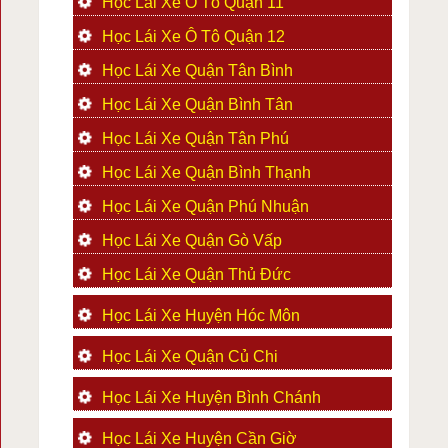
Học Lái Xe Ô Tô Quận 11
Học Lái Xe Ô Tô Quận 12
Học Lái Xe Quận Tân Bình
Học Lái Xe Quận Bình Tân
Học Lái Xe Quận Tân Phú
Học Lái Xe Quận Bình Thạnh
Học Lái Xe Quận Phú Nhuận
Học Lái Xe Quận Gò Vấp
Học Lái Xe Quận Thủ Đức
Học Lái Xe Huyện Hóc Môn
Học Lái Xe Quận Củ Chi
Học Lái Xe Huyện Bình Chánh
Học Lái Xe Huyện Cần Giờ