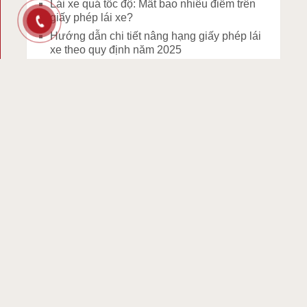
Lái xe quá tốc độ: Mất bao nhiêu điểm trên
giấy phép lái xe?
Hướng dẫn chi tiết nâng hạng giấy phép lái
xe theo quy định năm 2025
Năm 2025: Phạm 12 lỗi này khi lái xe, bạn
sẽ mất xe ngay lập tức
Những điều cần biết khi đổi Giấy phép lái xe
sang mẫu mới từ ngày 15/1/2025
Người dân tộc không biết tiếng Việt thi lái xe
như thế nào từ 1/1/2025
BÌNH LUẬN GẦN ĐÂY
HOA DANG
trong
Cho thuê xe tập lái cho
người lâu rồi không lái xe
tha
trong
Thi bằng lái xe máy quận tân bình
hong
trong
Thi bằng lái xe máy quận 12
tphcm
Thi lý thuyết bằng lái xe máy hạng A1
trong