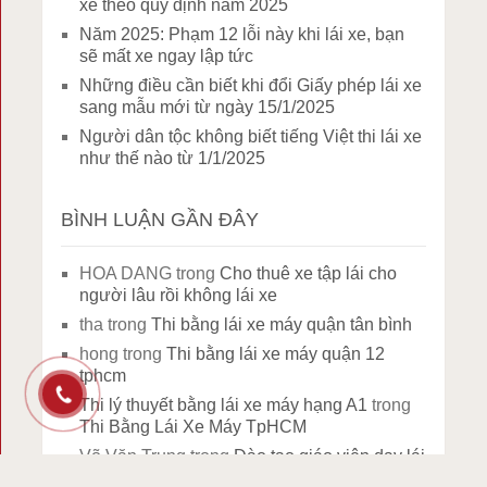
xe theo quy định năm 2025
Năm 2025: Phạm 12 lỗi này khi lái xe, bạn
sẽ mất xe ngay lập tức
Những điều cần biết khi đổi Giấy phép lái xe
sang mẫu mới từ ngày 15/1/2025
Người dân tộc không biết tiếng Việt thi lái xe
như thế nào từ 1/1/2025
BÌNH LUẬN GẦN ĐÂY
HOA DANG
trong
Cho thuê xe tập lái cho
người lâu rồi không lái xe
tha
trong
Thi bằng lái xe máy quận tân bình
hong
trong
Thi bằng lái xe máy quận 12
tphcm
Thi lý thuyết bằng lái xe máy hạng A1
trong
Thi Bằng Lái Xe Máy TpHCM
Võ Văn Trung
trong
Đào tạo giáo viên dạy lái
xe