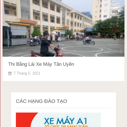
Thi Bằng Lái Xe Máy Tân Uyên
7 Tháng 5, 2021
CÁC HẠNG ĐÀO TẠO