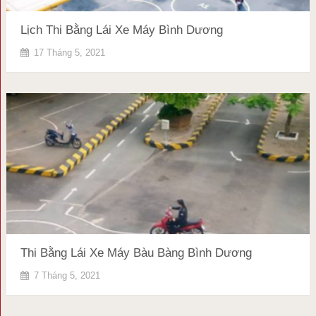
Lịch Thi Bằng Lái Xe Máy Bình Dương
17 Tháng 5, 2021
Thi Bằng Lái Xe Máy Bàu Bàng Bình Dương
7 Tháng 5, 2021