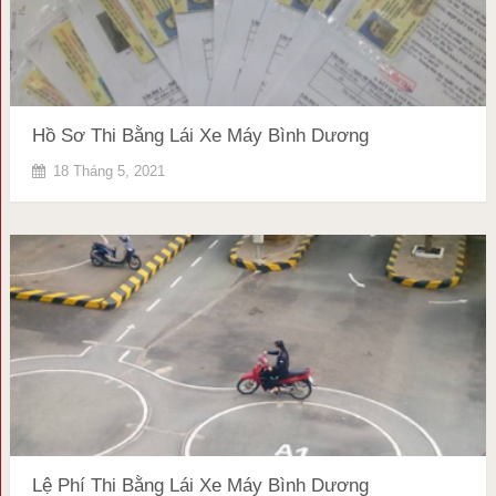
Hồ Sơ Thi Bằng Lái Xe Máy Bình Dương
18 Tháng 5, 2021
Lệ Phí Thi Bằng Lái Xe Máy Bình Dương