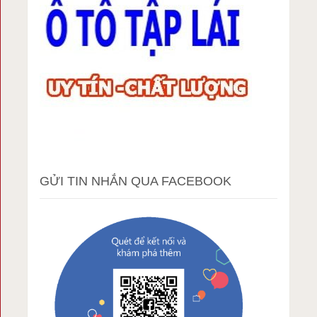
GỬI TIN NHẮN QUA FACEBOOK