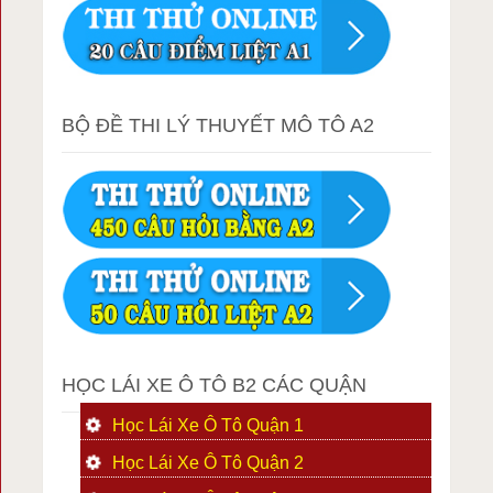
BỘ ĐỀ THI LÝ THUYẾT MÔ TÔ A2
HỌC LÁI XE Ô TÔ B2 CÁC QUẬN
Học Lái Xe Ô Tô Quận 1
Học Lái Xe Ô Tô Quận 2