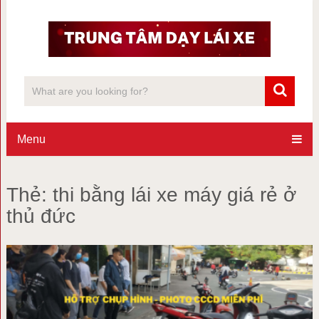
Menu
Thẻ:
thi bằng lái xe máy giá rẻ ở
thủ đức