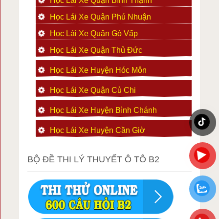
Học Lái Xe Quận Bình Thạnh
Học Lái Xe Quận Phú Nhuận
Học Lái Xe Quận Gò Vấp
Học Lái Xe Quận Thủ Đức
Học Lái Xe Huyện Hóc Môn
Học Lái Xe Quận Củ Chi
Học Lái Xe Huyện Bình Chánh
Học Lái Xe Huyện Cần Giờ
BỘ ĐỀ THI LÝ THUYẾT Ô TÔ B2