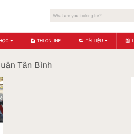
 HỌC
THI ONLINE
TÀI LIỆU
L
 quận Tân Bình