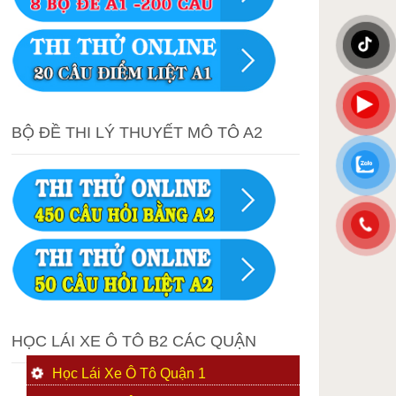
BỘ ĐỀ THI LÝ THUYẾT MÔ TÔ A2
HỌC LÁI XE Ô TÔ B2 CÁC QUẬN
Học Lái Xe Ô Tô Quận 1