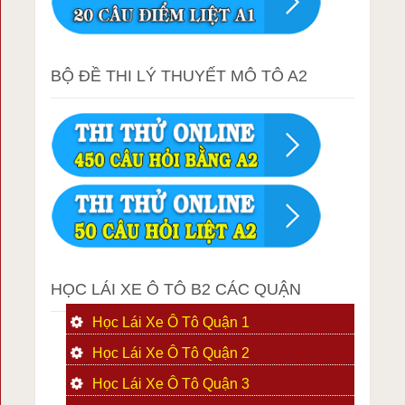
BỘ ĐỀ THI LÝ THUYẾT MÔ TÔ A2
HỌC LÁI XE Ô TÔ B2 CÁC QUẬN
Học Lái Xe Ô Tô Quận 1
Học Lái Xe Ô Tô Quận 2
Học Lái Xe Ô Tô Quận 3