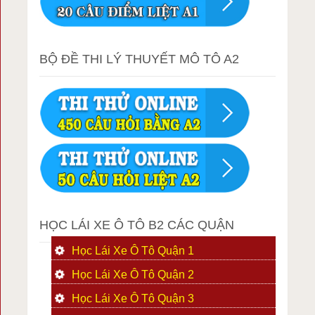
BỘ ĐỀ THI LÝ THUYẾT MÔ TÔ A2
HỌC LÁI XE Ô TÔ B2 CÁC QUẬN
Học Lái Xe Ô Tô Quận 1
Học Lái Xe Ô Tô Quận 2
Học Lái Xe Ô Tô Quận 3