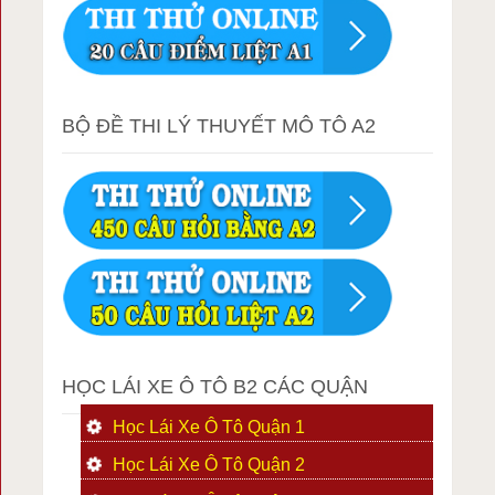
BỘ ĐỀ THI LÝ THUYẾT MÔ TÔ A2
HỌC LÁI XE Ô TÔ B2 CÁC QUẬN
Học Lái Xe Ô Tô Quận 1
Học Lái Xe Ô Tô Quận 2