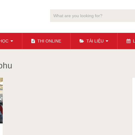
 HỌC
THI ONLINE
TÀI LIỆU
L
 phu