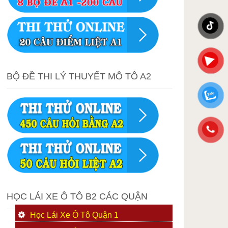
BỘ ĐỀ THI LÝ THUYẾT MÔ TÔ A2
HỌC LÁI XE Ô TÔ B2 CÁC QUẬN
Học Lái Xe Ô Tô Quận 1