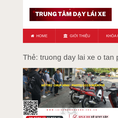
HOME
GIỚI THIỆU
KHÓA
Thẻ:
truong day lai xe o tan