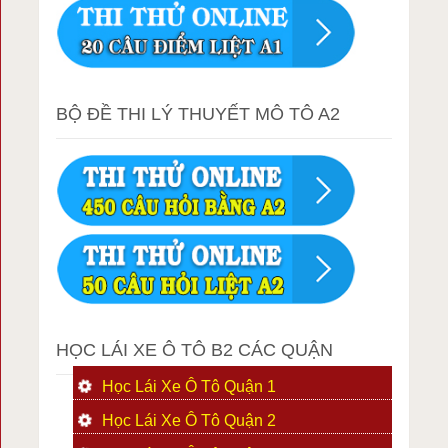
BỘ ĐỀ THI LÝ THUYẾT MÔ TÔ A2
HỌC LÁI XE Ô TÔ B2 CÁC QUẬN
Học Lái Xe Ô Tô Quận 1
Học Lái Xe Ô Tô Quận 2