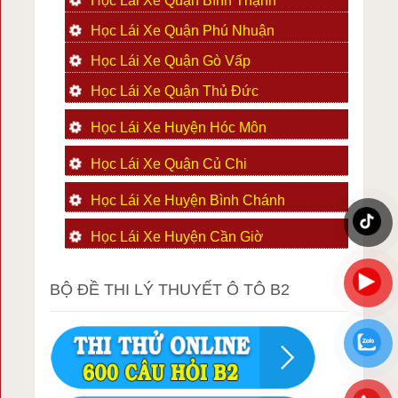
Học Lái Xe Quận Bình Thạnh
Học Lái Xe Quận Phú Nhuận
Học Lái Xe Quận Gò Vấp
Học Lái Xe Quận Thủ Đức
Học Lái Xe Huyện Hóc Môn
Học Lái Xe Quận Củ Chi
Học Lái Xe Huyện Bình Chánh
Học Lái Xe Huyện Cần Giờ
BỘ ĐỀ THI LÝ THUYẾT Ô TÔ B2