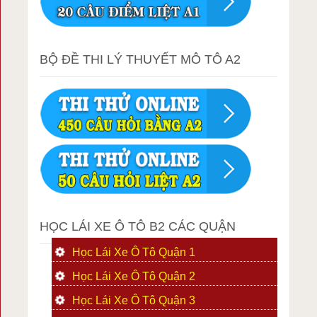
BỘ ĐỀ THI LÝ THUYẾT MÔ TÔ A2
HỌC LÁI XE Ô TÔ B2 CÁC QUẬN
Học Lái Xe Ô Tô Quận 1
Học Lái Xe Ô Tô Quận 2
Học Lái Xe Ô Tô Quận 3