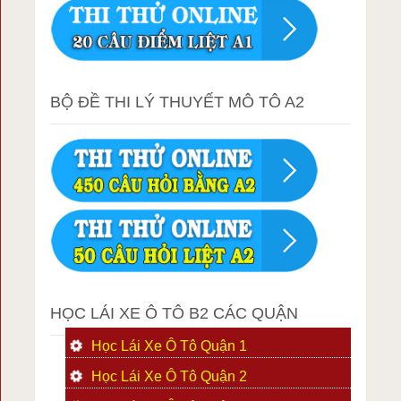
BỘ ĐỀ THI LÝ THUYẾT MÔ TÔ A2
HỌC LÁI XE Ô TÔ B2 CÁC QUẬN
Học Lái Xe Ô Tô Quận 1
Học Lái Xe Ô Tô Quận 2