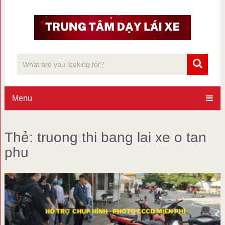
Menu
Thẻ:
truong thi bang lai xe o tan
phu