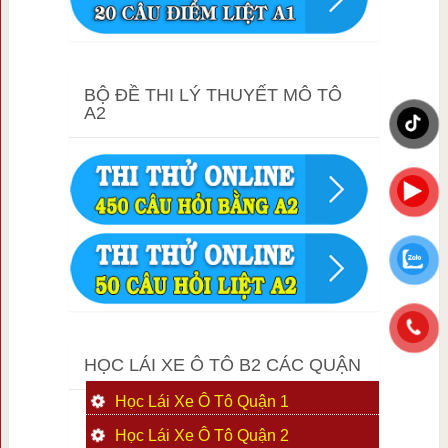
BỘ ĐỀ THI LÝ THUYẾT MÔ TÔ
A2
HỌC LÁI XE Ô TÔ B2 CÁC QUẬN
Học Lái Xe Ô Tô Quận 1
Học Lái Xe Ô Tô Quận 2