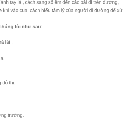
ánh tay lái, cách sang số êm đến các bài đi trên đường,
e khi vào cua, cách hiểu tâm lý của người đi đường để xử
 chúng tôi như sau:
ả lái .
ua.
 đô thị.
ường trường.