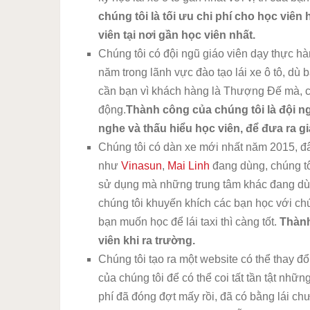
chúng tôi là tối ưu chi phí cho học viên
viên tại nơi gần học viên nhất.
Chúng tôi có đội ngũ giáo viên dạy thực hà
năm trong lãnh vực đào tạo lái xe ô tô, dù bạ
cần bạn vì khách hàng là Thượng Đế mà, c
động.
Thành công của chúng tôi là đội n
nghe và thấu hiểu học viên, để đưa ra gi
Chúng tôi có dàn xe mới nhất năm 2015, đ
như
Vinasun
,
Mai Linh
đang dùng, chúng t
sử dụng mà những trung tâm khác đang dùn
chúng tôi khuyến khích các bạn học với ch
bạn muốn học để lái taxi thì càng tốt.
Thành
viên khi ra trường.
Chúng tôi tạo ra một website có thể thay đổi
của chúng tôi để có thể coi tất tần tật những
phí đã đóng đợt mấy rồi, đã có bằng lái chư