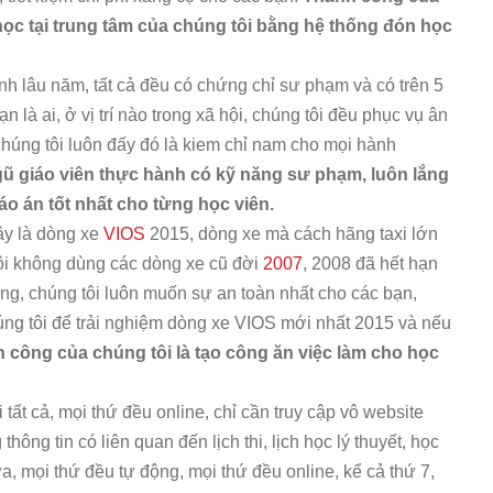
 học tại trung tâm của chúng tôi bằng hệ thống đón học
nh lâu năm, tất cả đều có chứng chỉ sư phạm và có trên 5
n là ai, ở vị trí nào trong xã hội, chúng tôi đều phục vụ ân
húng tôi luôn đấy đó là kiem chỉ nam cho mọi hành
gũ giáo viên thực hành có kỹ năng sư phạm, luôn lắng
áo án tốt nhất cho từng học viên.
ây là dòng xe
VIOS
2015, dòng xe mà cách hãng taxi lớn
ôi không dùng các dòng xe cũ đời
2007
, 2008 đã hết hạn
g, chúng tôi luôn muốn sự an toàn nhất cho các bạn,
úng tôi để trải nghiệm dòng xe VIOS mới nhất 2015 và nếu
 công của chúng tôi là tạo công ăn việc làm cho học
 tất cả, mọi thứ đều online, chỉ cần truy cập vô website
 thông tin có liên quan đến lịch thi, lịch học lý thuyết, học
a, mọi thứ đều tự động, mọi thứ đều online, kể cả thứ 7,