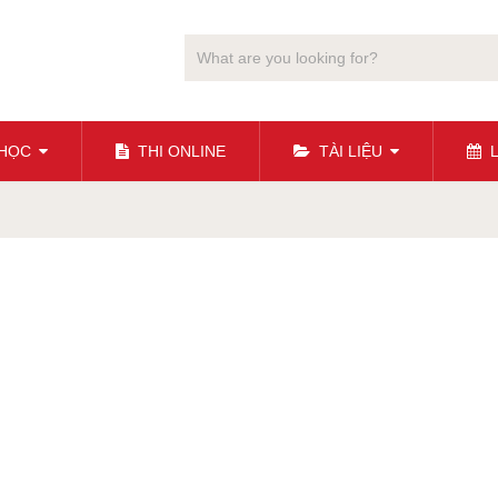
 HỌC
THI ONLINE
TÀI LIỆU
L