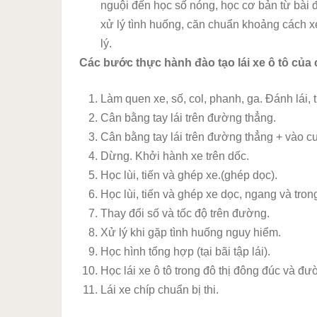
nguội đến học số nóng, học cơ bản từ bài đ
xử lý tình huống, căn chuẩn khoảng cách x
lý.
Các bước thực hành đào tạo lái xe ô tô của
Làm quen xe, số, col, phanh, ga. Đánh lái, tr
Cân bằng tay lái trên đường thẳng.
Cân bằng tay lái trên đường thẳng + vào c
Dừng. Khởi hành xe trên dốc.
Học lùi, tiến và ghép xe.(ghép dọc).
Học lùi, tiến và ghép xe dọc, ngang và trong
Thay đổi số và tốc độ trên đường.
Xử lý khi gặp tình huống nguy hiểm.
Học hình tổng hợp (tại bãi tập lái).
Học lái xe ô tô trong đô thị đông đúc và đ
Lái xe chíp chuẩn bị thi.