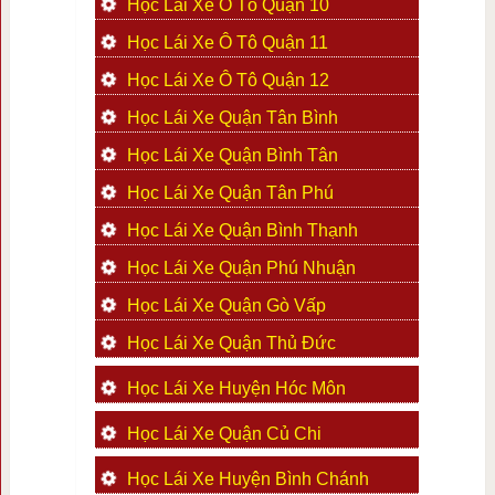
Học Lái Xe Ô Tô Quận 10
Học Lái Xe Ô Tô Quận 11
Học Lái Xe Ô Tô Quận 12
Học Lái Xe Quận Tân Bình
Học Lái Xe Quận Bình Tân
Học Lái Xe Quận Tân Phú
Học Lái Xe Quận Bình Thạnh
Học Lái Xe Quận Phú Nhuận
Học Lái Xe Quận Gò Vấp
Học Lái Xe Quận Thủ Đức
Học Lái Xe Huyện Hóc Môn
Học Lái Xe Quận Củ Chi
Học Lái Xe Huyện Bình Chánh