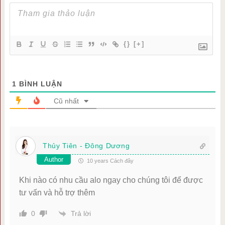
{}
[+]
1
BÌNH LUẬN
Cũ nhất
Thủy Tiên - Đông Dương
Author
10 years Cách đây
Khi nào có nhu cầu alo ngay cho chúng tôi để được
tư vấn và hỗ trợ thêm
Trả lời
0