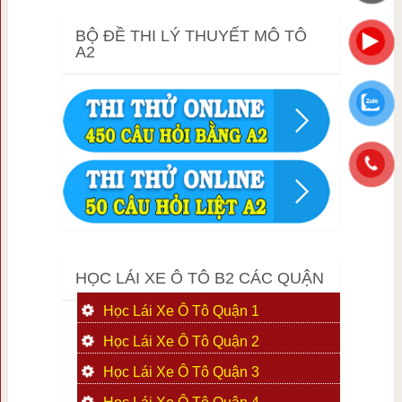
BỘ ĐỀ THI LÝ THUYẾT MÔ TÔ
A2
HỌC LÁI XE Ô TÔ B2 CÁC QUẬN
Học Lái Xe Ô Tô Quận 1
Học Lái Xe Ô Tô Quận 2
Học Lái Xe Ô Tô Quận 3