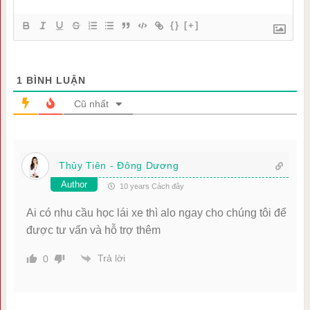
{}
[+]
1
BÌNH LUẬN
Cũ nhất
Thủy Tiên - Đông Dương
Author
10 years Cách đây
Ai có nhu cầu học lái xe thì alo ngay cho chúng tôi để
được tư vấn và hỗ trợ thêm
Trả lời
0