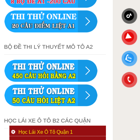
BỘ ĐỀ THI LÝ THUYẾT MÔ TÔ A2
HỌC LÁI XE Ô TÔ B2 CÁC QUẬN
Học Lái Xe Ô Tô Quận 1