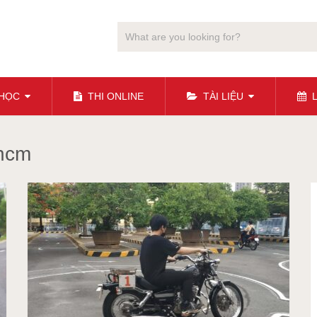
 HỌC
THI ONLINE
TÀI LIỆU
L
phcm